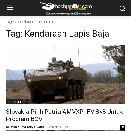
Tags
Kendaraan Lapis Baja
Tag:
Kendaraan Lapis Baja
Alutsista
Slovakia Pilih Patria AMVXP IFV 8×8 Untuk
Program BOV
Kristian Prasetyo Lobo
-
March 31, 2022
0