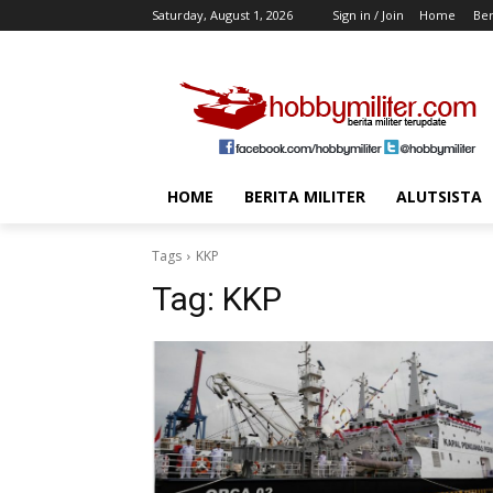
Saturday, August 1, 2026
Sign in / Join
Home
Ber
HOME
BERITA MILITER
ALUTSISTA
Tags
KKP
Tag:
KKP