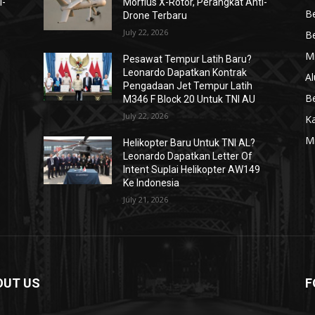
i-
Morfius X-Rotor, Perangkat Anti-
Be
Drone Terbaru
July 22, 2026
Be
Mi
Pesawat Tempur Latih Baru?
Leonardo Dapatkan Kontrak
Al
Pengadaan Jet Tempur Latih
Be
M346 F Block 20 Untuk TNI AU
July 22, 2026
K
Mi
Helikopter Baru Untuk TNI AL?
Leonardo Dapatkan Letter Of
Intent Suplai Helikopter AW149
Ke Indonesia
July 21, 2026
OUT US
F