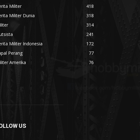
rita Militer
418
rita Militer Dunia
318
liter
314
utsista
241
rita Militer Indonesia
172
apal Perang
77
liter Amerika
76
OLLOW US