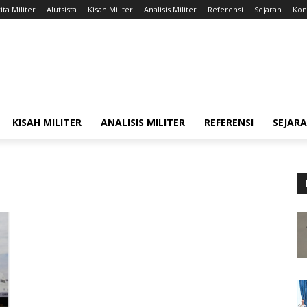
ita Militer
Alutsista
Kisah Militer
Analisis Militer
Referensi
Sejarah
Kont
KISAH MILITER
ANALISIS MILITER
REFERENSI
SEJAR