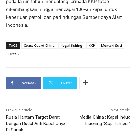
pada tahun tahun mendatang, armada KKP tetap
dikembangkan hingga mencapai 100-an kapal untuk
keperluan patroli dan perlindungan Sumber daya Alam
Indonesia.
TAGS
Coast Guard China
Ilegal fishing
KKP
Menteri Susi
Orca 2
Facebook
Twitter
Previous article
Next article
Rusia Hantam Target Darat
Media China : Kapal Induk
Dengan Rudal Anti Kapal Onyx
Liaoning ‘Siap Tempur’
Di Suriah