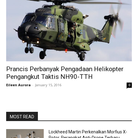
Prancis Perbanyak Pengadaan Helikopter
Pengangkut Taktis NH90-TTH
Eileen Aurora
-
January 15, 2016
0
MOST READ
Lockheed Martin Perkenalkan Morfius X-
Rotor, Perangkat Anti-Drone Terbaru