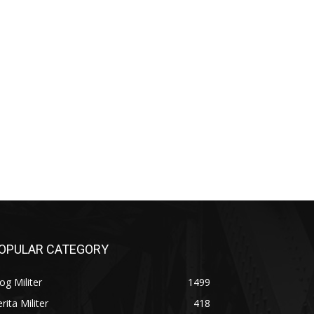
OPULAR CATEGORY
og Militer
1499
rita Militer
418