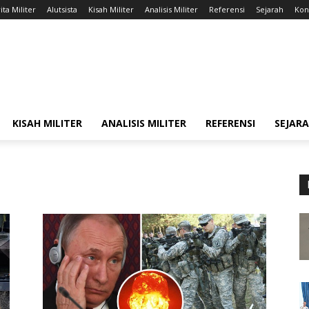
ita Militer
Alutsista
Kisah Militer
Analisis Militer
Referensi
Sejarah
Kont
KISAH MILITER
ANALISIS MILITER
REFERENSI
SEJAR