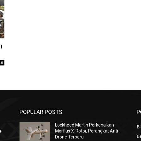
i
0
POPULAR POSTS
P
Lockheed Martin Perkenalkan
Bl
i-
Morfius X-Rotor, Perangkat Anti-
Be
Drone Terbaru