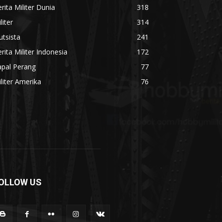
rita Militer Dunia
318
liter
314
utsista
241
rita Militer Indonesia
172
apal Perang
77
liter Amerika
76
OLLOW US