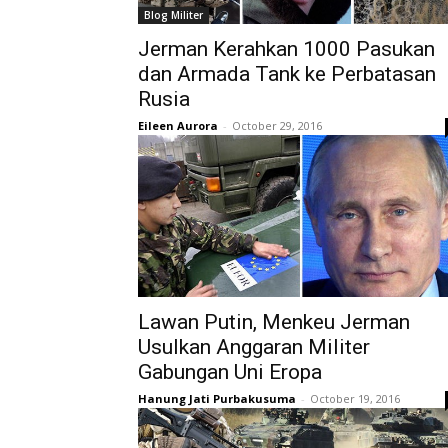
Blog Militer
Jerman Kerahkan 1000 Pasukan
dan Armada Tank ke Perbatasan
Rusia
Eileen Aurora
-
October 29, 2016
Lawan Putin, Menkeu Jerman
Usulkan Anggaran Militer
Gabungan Uni Eropa
Hanung Jati Purbakusuma
-
October 19, 2016