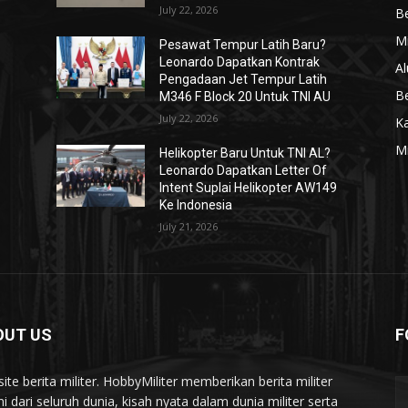
July 22, 2026
Be
Mi
Pesawat Tempur Latih Baru?
Leonardo Dapatkan Kontrak
Al
Pengadaan Jet Tempur Latih
Be
M346 F Block 20 Untuk TNI AU
July 22, 2026
K
Mi
Helikopter Baru Untuk TNI AL?
Leonardo Dapatkan Letter Of
Intent Suplai Helikopter AW149
Ke Indonesia
July 21, 2026
OUT US
F
ite berita militer. HobbyMiliter memberikan berita militer
ni dari seluruh dunia, kisah nyata dalam dunia militer serta