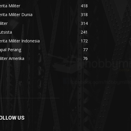
rita Militer
418
rita Militer Dunia
318
liter
314
utsista
241
rita Militer Indonesia
172
apal Perang
77
liter Amerika
76
OLLOW US