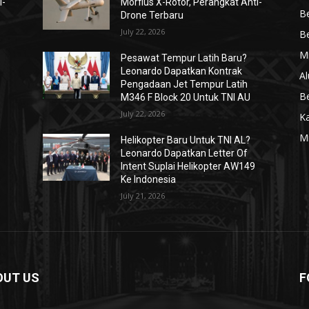
i-
Morfius X-Rotor, Perangkat Anti-
Be
Drone Terbaru
July 22, 2026
Be
Mi
Pesawat Tempur Latih Baru?
Leonardo Dapatkan Kontrak
Al
Pengadaan Jet Tempur Latih
Be
M346 F Block 20 Untuk TNI AU
July 22, 2026
K
Mi
Helikopter Baru Untuk TNI AL?
Leonardo Dapatkan Letter Of
Intent Suplai Helikopter AW149
Ke Indonesia
July 21, 2026
OUT US
F