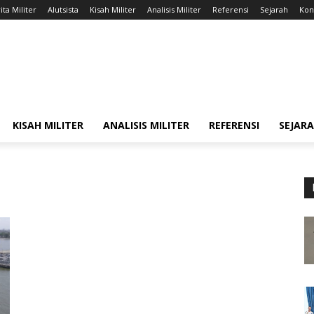
ita Militer
Alutsista
Kisah Militer
Analisis Militer
Referensi
Sejarah
Kont
KISAH MILITER
ANALISIS MILITER
REFERENSI
SEJAR