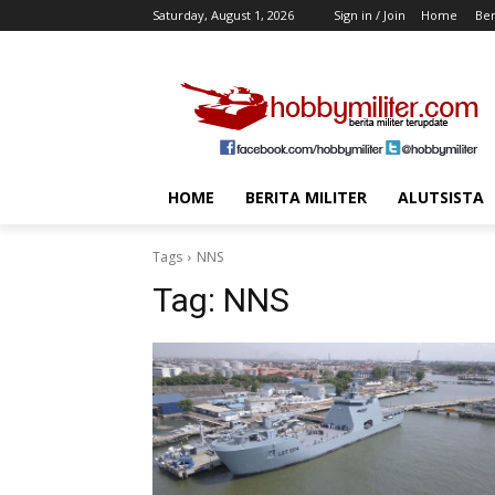
Saturday, August 1, 2026
Sign in / Join
Home
Ber
HOME
BERITA MILITER
ALUTSISTA
Tags
NNS
Tag:
NNS