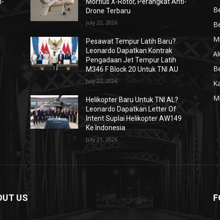
i-
Morfius X-Rotor, Perangkat Anti-
Be
Drone Terbaru
July 22, 2026
Be
Mi
Pesawat Tempur Latih Baru?
Leonardo Dapatkan Kontrak
Al
Pengadaan Jet Tempur Latih
Be
M346 F Block 20 Untuk TNI AU
July 22, 2026
K
Mi
Helikopter Baru Untuk TNI AL?
Leonardo Dapatkan Letter Of
Intent Suplai Helikopter AW149
Ke Indonesia
July 21, 2026
OUT US
F