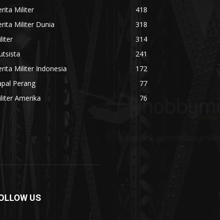
rita Militer
418
rita Militer Dunia
318
liter
314
utsista
241
rita Militer Indonesia
172
apal Perang
77
liter Amerika
76
OLLOW US