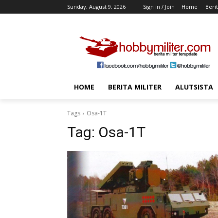
Sunday, August 9, 2026
Sign in / Join
Home
Berit
HOME
BERITA MILITER
ALUTSISTA
Tags
Osa-1T
Tag:
Osa-1T