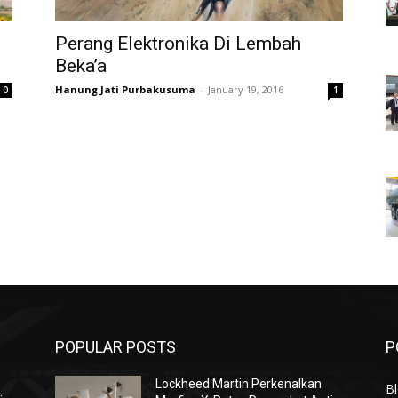
g
Perang Elektronika Di Lembah
Beka’a
Hanung Jati Purbakusuma
-
January 19, 2016
0
1
POPULAR POSTS
P
Lockheed Martin Perkenalkan
Bl