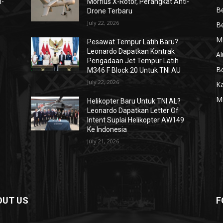
i-
Morfius X-Rotor, Perangkat Anti-
Be
Drone Terbaru
July 22, 2026
Be
Mi
Pesawat Tempur Latih Baru?
Leonardo Dapatkan Kontrak
Al
Pengadaan Jet Tempur Latih
Be
M346 F Block 20 Untuk TNI AU
July 22, 2026
K
Mi
Helikopter Baru Untuk TNI AL?
Leonardo Dapatkan Letter Of
Intent Suplai Helikopter AW149
Ke Indonesia
July 21, 2026
OUT US
F