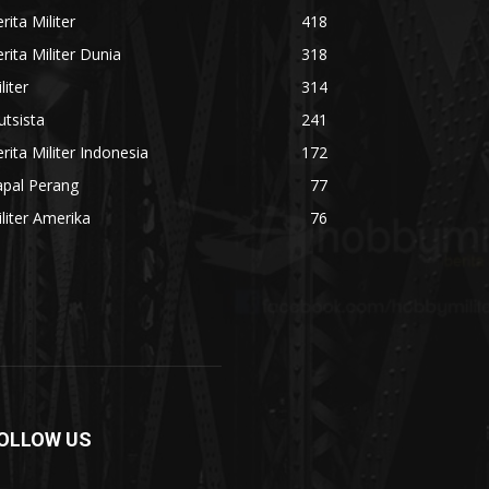
rita Militer
418
rita Militer Dunia
318
liter
314
utsista
241
rita Militer Indonesia
172
apal Perang
77
liter Amerika
76
OLLOW US