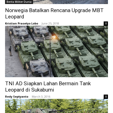
Berita Militer Dunia
Norwegia Batalkan Rencana Upgrade MBT
Leopard
Kristian Prasetyo Lobo
-
June 25, 2018
0
TNI AD Siapkan Lahan Bermain Tank
Leopard di Sukabumi
Redy Septyanto
-
March 3, 2016
0