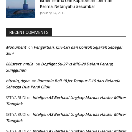
Israel Terima Unit Kapal Selam Jerman
Kelima, Netanyahu Sesumbar
January 14, 2016
RECENT COMMENTS
Monument
Pengertian, Ciri-Ciri dan Contoh Sejarah Sebagai
on
Seni
888starz_nmEa
Dogfight Su-27 vs MiG-29 Dalam Perang
on
Sungguhan
bitcoin_dgoa
Romania Beli 18 Jet Tempur F-16 dari Belanda
on
Seharga Dua Porsi Cilok
Intelijen AS Berhasil Ungkap Markas Hacker Militer
SETIYA BUDI
on
Tiongkok
Intelijen AS Berhasil Ungkap Markas Hacker Militer
SETIYA BUDI
on
Tiongkok
Intelijen AS Berhasil Ungkap Markas Hacker Militer
SETIYA BUDI
on