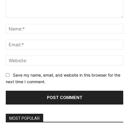
Comment:
Na
Ema
Web
Save my name, email, and website in this browser for the
next time I comment.
MOST POPULAR