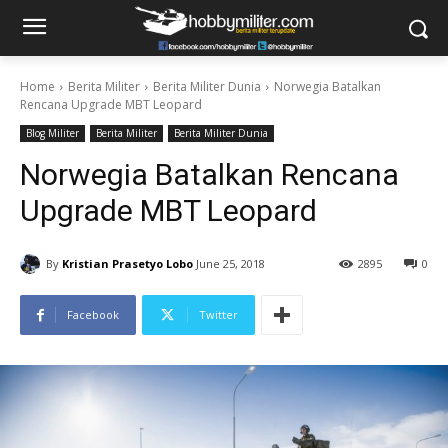
Home
Berita Militer
Berita Militer Dunia
Norwegia Batalkan
Rencana Upgrade MBT Leopard
Blog Militer
Berita Militer
Berita Militer Dunia
Norwegia Batalkan Rencana
Upgrade MBT Leopard
By
Kristian Prasetyo Lobo
June 25, 2018
2895
0
Facebook
Twitter