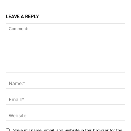
LEAVE A REPLY
Comment:
Na
Ema
Web
Save my name, email, and website in this browser for the