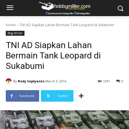
Home
TNI AD Siapkan Lahan Bermain Tank Leopard di Sukabumi
Blog Militer
TNI AD Siapkan Lahan
Bermain Tank Leopard di
Sukabumi
By
Redy Septyanto
March 3, 2016
5191
0
Facebook
Twitter