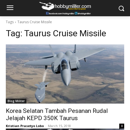
Tags
Taurus Cruise Missile
Tag:
Taurus Cruise Missile
Blog Militer
Korea Selatan Tambah Pesanan Rudal
Jelajah KEPD 350K Taurus
Kristian Prasetyo Lobo
-
March 15, 2018
0