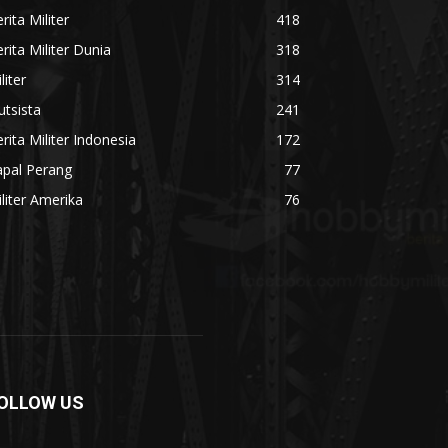
rita Militer
418
rita Militer Dunia
318
liter
314
utsista
241
rita Militer Indonesia
172
apal Perang
77
liter Amerika
76
OLLOW US