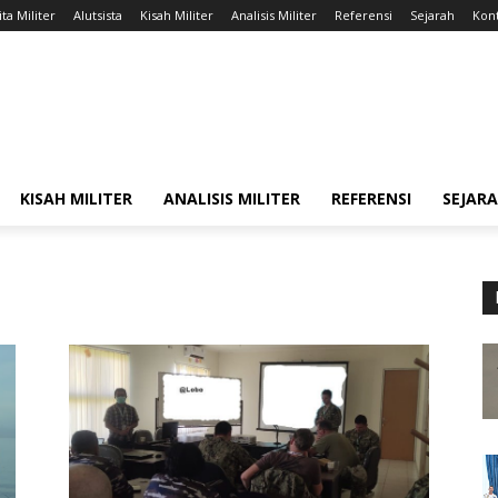
ta Militer
Alutsista
Kisah Militer
Analisis Militer
Referensi
Sejarah
Kont
KISAH MILITER
ANALISIS MILITER
REFERENSI
SEJAR