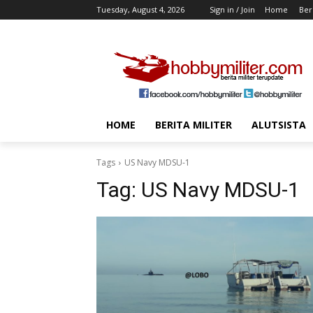
Tuesday, August 4, 2026
Sign in / Join
Home
Beri
HOME
BERITA MILITER
ALUTSISTA
Tags
US Navy MDSU-1
Tag:
US Navy MDSU-1