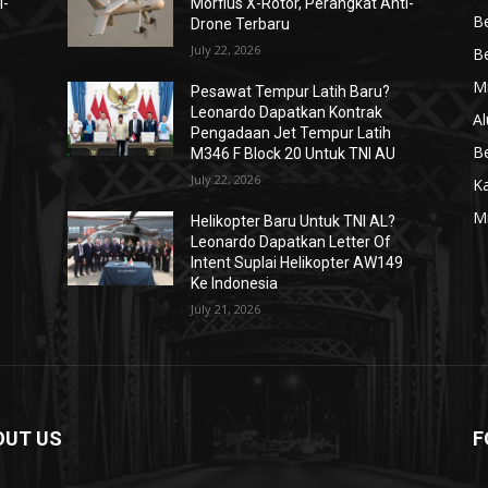
i-
Morfius X-Rotor, Perangkat Anti-
Be
Drone Terbaru
July 22, 2026
Be
Mi
Pesawat Tempur Latih Baru?
Leonardo Dapatkan Kontrak
Al
Pengadaan Jet Tempur Latih
Be
M346 F Block 20 Untuk TNI AU
July 22, 2026
K
Mi
Helikopter Baru Untuk TNI AL?
Leonardo Dapatkan Letter Of
Intent Suplai Helikopter AW149
Ke Indonesia
July 21, 2026
OUT US
F