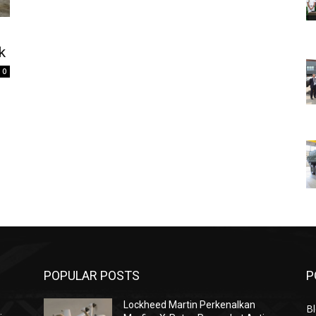
i
k
0
POPULAR POSTS
P
Lockheed Martin Perkenalkan
Bl