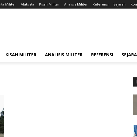
ita Militer
Alutsista
Kisah Militer
Analisis Militer
Referensi
Sejarah
Kont
KISAH MILITER
ANALISIS MILITER
REFERENSI
SEJAR