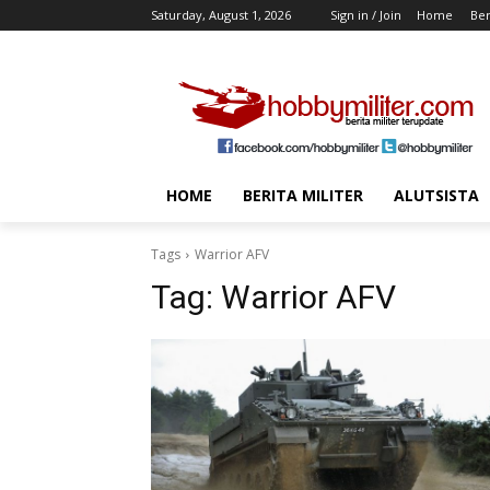
Saturday, August 1, 2026
Sign in / Join
Home
Ber
HOME
BERITA MILITER
ALUTSISTA
Tags
Warrior AFV
Tag:
Warrior AFV