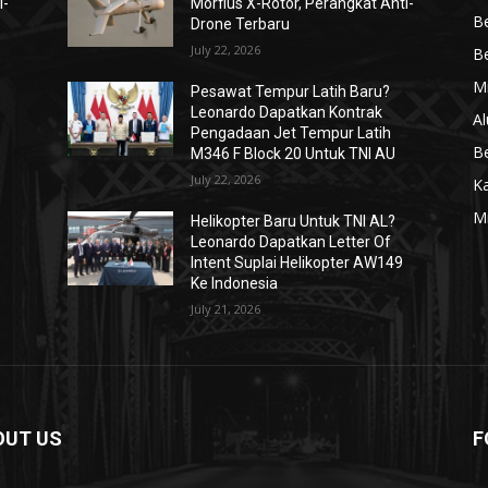
i-
Morfius X-Rotor, Perangkat Anti-
Be
Drone Terbaru
July 22, 2026
Be
Mi
Pesawat Tempur Latih Baru?
Leonardo Dapatkan Kontrak
Al
Pengadaan Jet Tempur Latih
Be
M346 F Block 20 Untuk TNI AU
July 22, 2026
K
Mi
Helikopter Baru Untuk TNI AL?
Leonardo Dapatkan Letter Of
Intent Suplai Helikopter AW149
Ke Indonesia
July 21, 2026
OUT US
F