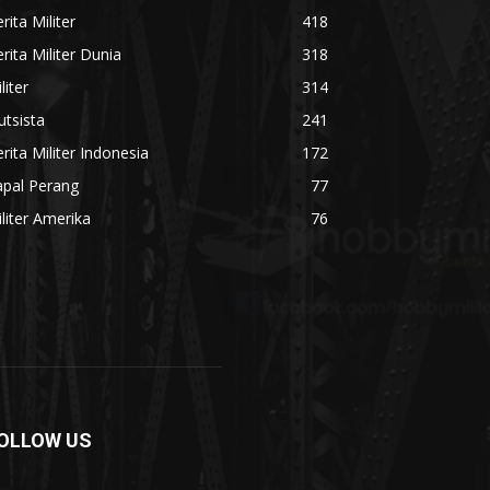
rita Militer
418
rita Militer Dunia
318
liter
314
utsista
241
rita Militer Indonesia
172
apal Perang
77
liter Amerika
76
OLLOW US