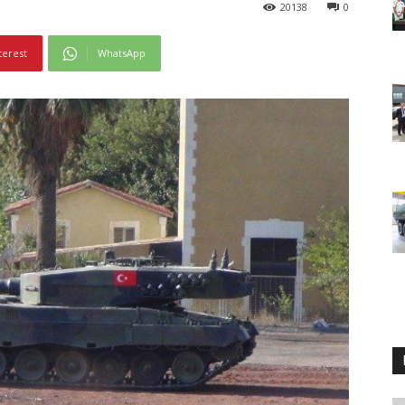
20138
0
terest
WhatsApp