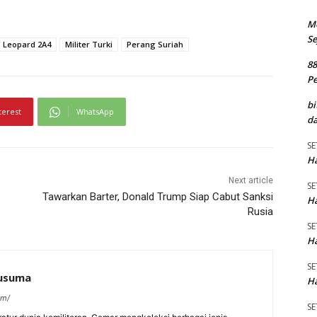
M
Se
Leopard 2A4
Militer Turki
Perang Suriah
8
P
bi
terest
WhatsApp
da
SE
Ha
Next article
SE
Tawarkan Barter, Donald Trump Siap Cabut Sanksi
Ha
Rusia
SE
Ha
SE
kusuma
Ha
om/
SE