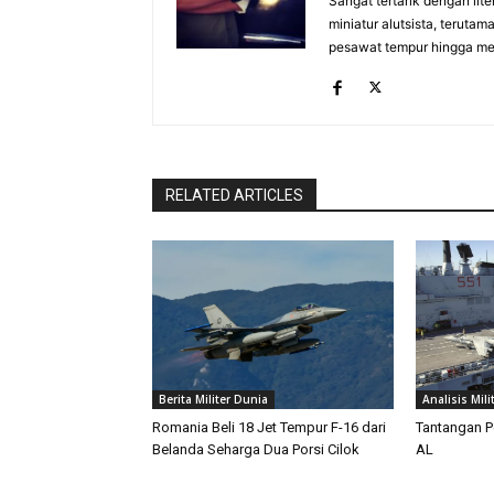
Sangat tertarik dengan lit
miniatur alutsista, terutam
pesawat tempur hingga meri
RELATED ARTICLES
Berita Militer Dunia
Analisis Mili
Romania Beli 18 Jet Tempur F-16 dari
Tantangan P
Belanda Seharga Dua Porsi Cilok
AL