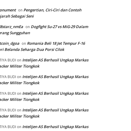
onument
Pengertian, Ciri-Ciri dan Contoh
on
jarah Sebagai Seni
88starz_nmEa
Dogfight Su-27 vs MiG-29 Dalam
on
erang Sungguhan
tcoin_dgoa
Romania Beli 18 Jet Tempur F-16
on
ri Belanda Seharga Dua Porsi Cilok
Intelijen AS Berhasil Ungkap Markas
TIYA BUDI
on
cker Militer Tiongkok
Intelijen AS Berhasil Ungkap Markas
TIYA BUDI
on
cker Militer Tiongkok
Intelijen AS Berhasil Ungkap Markas
TIYA BUDI
on
cker Militer Tiongkok
Intelijen AS Berhasil Ungkap Markas
TIYA BUDI
on
cker Militer Tiongkok
Intelijen AS Berhasil Ungkap Markas
TIYA BUDI
on