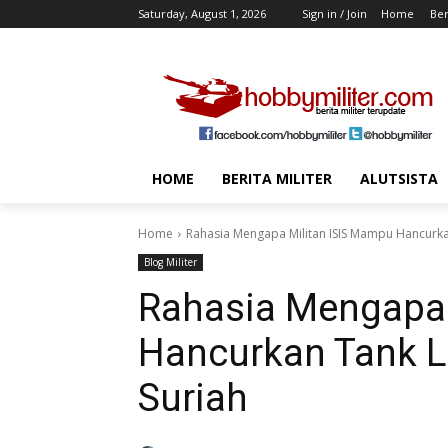
Saturday, August 1, 2026
Sign in / Join
Home
Ber
HOME
BERITA MILITER
ALUTSISTA
Home
Rahasia Mengapa Militan ISIS Mampu Hancurkan 
Blog Militer
Rahasia Mengapa 
Hancurkan Tank Le
Suriah