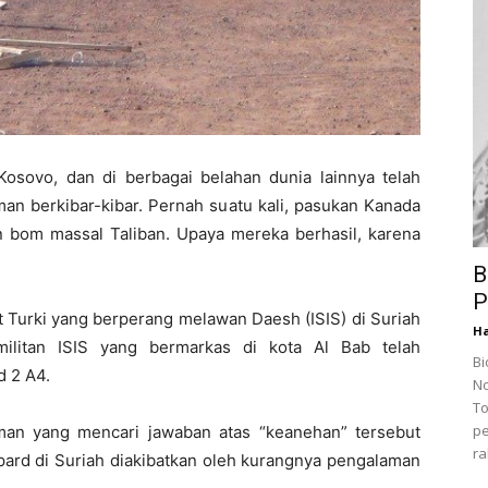
osovo, dan di berbagai belahan dunia lainnya telah
n berkibar-kibar. Pernah suatu kali, pasukan Kanada
 bom massal Taliban. Upaya mereka berhasil, karena
B
P
it Turki yang berperang melawan Daesh (ISIS) di Suriah
Ha
militan ISIS yang bermarkas di kota Al Bab telah
Bi
d 2 A4.
No
To
p
man yang mencari jawaban atas “keanehan” tersebut
ra
ard di Suriah diakibatkan oleh kurangnya pengalaman