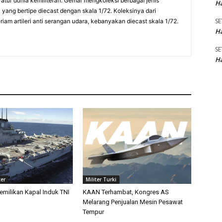
eratur dunia kemiliteran. Gemar mengkoleksi berbagai jenis
Ha
a yang bertipe diecast dengan skala 1/72. Koleksinya dari
SE
am artileri anti serangan udara, kebanyakan diecast skala 1/72.
Ha
SE
Ha
ter
Militer Turki
emilikan Kapal Induk TNI
KAAN Terhambat, Kongres AS
Melarang Penjualan Mesin Pesawat
Tempur