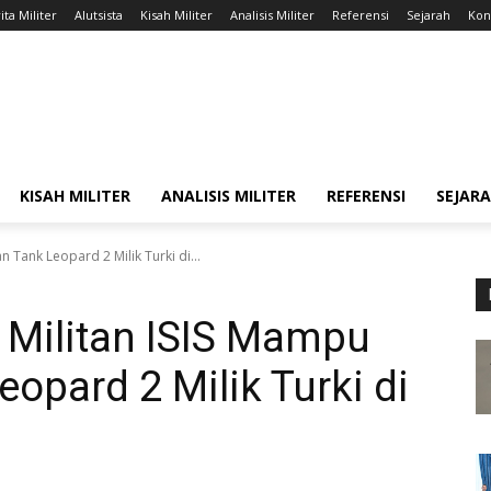
ita Militer
Alutsista
Kisah Militer
Analisis Militer
Referensi
Sejarah
Kont
KISAH MILITER
ANALISIS MILITER
REFERENSI
SEJAR
Tank Leopard 2 Milik Turki di...
Militan ISIS Mampu
opard 2 Milik Turki di