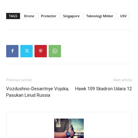
TAGS
Drone
Protector
Singapore
Teknologi Militer
USV
Previous article
Next article
Vozdushno-Desantnye Vojska,
Hawk 109 Skadron Udara 12
Pasukan Linud Russia