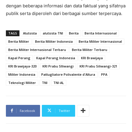
dengan beberapa informasi dan data faktual yang sifatnya
publik serta diperoleh dari berbagai sumber terpercaya.
TAGS
Alutsista
alutsista TNI
Berita
Berita Internasional
Berita Militer
Berita Militer Indonesia
Berita Militer Internasional
Berita Militer Internasional Terbaru
Berita Militer Terbaru
Kapal Perang
Kapal Perang Indonesia
KRI Brawijaya
KRI Brawijaya-320
KRI Prabu SIliwangi
KRI Prabu Siliwangi-321
Militer Indonesia
Pattugliatore Polivalente d'Altura
PPA
Teknologi Militer
TNI
TNI-AL
Facebook
Twitter