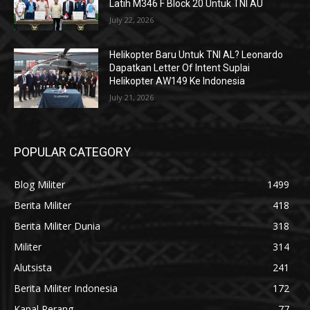
Latih M346 F Block 20 Untuk TNI AU
July 22, 2026
Helikopter Baru Untuk TNI AL? Leonardo
Dapatkan Letter Of Intent Suplai
Helikopter AW149 Ke Indonesia
July 21, 2026
POPULAR CATEGORY
Blog Militer
1499
Berita Militer
418
Berita Militer Dunia
318
Militer
314
Alutsista
241
Berita Militer Indonesia
172
Kapal Perang
77