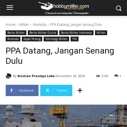
Home
Militer
Alutsista
PPA Datang, Jangan Senang Dulu
Berita Militer
Berita Militer Dunia
Berita Militer Indonesia
Militer
Alutsista
Kapal Perang
Teknologi Militer
TNI
PPA Datang, Jangan Senang
Dulu
By
Kristian Prasetyo Lobo
December 20, 2024
2139
1
Facebook
Twitter