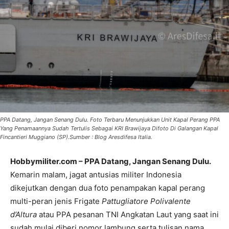
PPA Datang, Jangan Senang Dulu. Foto Terbaru Menunjukkan Unit Kapal Perang PPA
Yang Penamaannya Sudah Tertulis Sebagai KRI Brawijaya Difoto Di Galangan Kapal
Fincantieri Muggiano (SP).Sumber : Blog Aresdifesa Italia.
Hobbymiliter.com – PPA Datang, Jangan Senang Dulu.
Kemarin malam, jagat antusias militer Indonesia
dikejutkan dengan dua foto penampakan kapal perang
multi-peran jenis Frigate
Pattugliatore Polivalente
d’Altura
atau PPA pesanan TNI Angkatan Laut yang saat ini
sudah mulai diberi nomor lambung serta tulisan nama