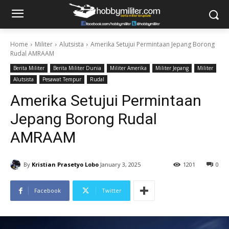
Home
Militer
Alutsista
Amerika Setujui Permintaan Jepang Borong
Rudal AMRAAM
Berita Militer
Berita Militer Dunia
Militer Amerika
Militer Jepang
Militer
Alutsista
Pesawat Tempur
Rudal
Amerika Setujui Permintaan
Jepang Borong Rudal
AMRAAM
By
Kristian Prasetyo Lobo
January 3, 2025
1201
0
Facebook
Twitter