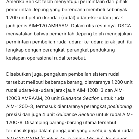
Amerika Serikat telah menyetujui permintaan dari pihak
pemerintah Jepang yang berencana membeli sebanyak
1.200 unit peluru kendali (rudal) udara-ke-udara jarak
jauh jenis AIM-120 AMRAAM. Dalam rilis resminya, DSCA
menyatakan bahwa pemerintah Jepang telah mengajukan
permintaan pembelian rudal udara-ke-udara jarak jauh itu
lengkap dengan perangkat-perangkat pendukung
kesiapan operasional rudal tersebut.
Disebutkan juga, pengajuan pembelian sistem rudal
tersebut meliputi beberapa barang, diantaranya 1.200 unit
rudal udara-ke-udara jarak jauh AIM-120D-3 dan AIM-
120C8 AMRAAM, 20 unit
Guidance Section
untuk rudal
AIM-120D-3, termasuk diantaranya perangkat
positioning
presisi dan juga 4 unit
Guidance Section
untuk rudal AIM-
120C-8. Disamping barang-barang utama tersebut,
termasuk juga dalam pengajuan yang disetujui yakni rudal
AIM-120 CATM (
Captive Air Training Missile
), kontainer