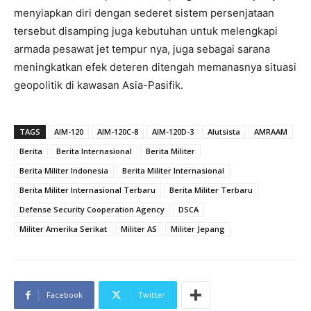
menyiapkan diri dengan sederet sistem persenjataan
tersebut disamping juga kebutuhan untuk melengkapi
armada pesawat jet tempur nya, juga sebagai sarana
meningkatkan efek deteren ditengah memanasnya situasi
geopolitik di kawasan Asia-Pasifik.
TAGS
AIM-120
AIM-120C-8
AIM-120D-3
Alutsista
AMRAAM
Berita
Berita Internasional
Berita Militer
Berita Militer Indonesia
Berita Militer Internasional
Berita Militer Internasional Terbaru
Berita Militer Terbaru
Defense Security Cooperation Agency
DSCA
Militer Amerika Serikat
Militer AS
Militer Jepang
Facebook
Twitter