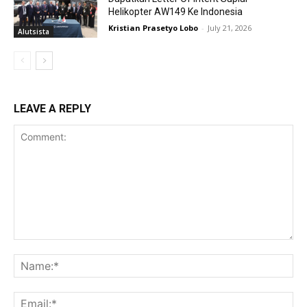
Helikopter AW149 Ke Indonesia
Kristian Prasetyo Lobo
-
July 21, 2026
Alutsista
LEAVE A REPLY
Comment:
Na
Ema