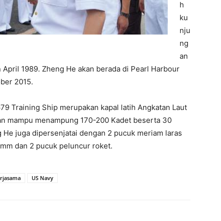
h
ku
nju
ng
an
 April 1989. Zheng He akan berada di Pearl Harbour
ober 2015.
79 Training Ship merupakan kapal latih Angkatan Laut
 dan mampu menampung 170-200 Kadet beserta 30
g He juga dipersenjatai dengan 2 pucuk meriam laras
mm dan 2 pucuk peluncur roket.
rjasama
US Navy