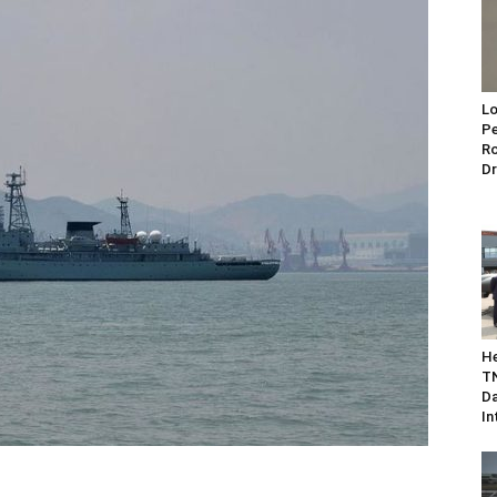
Lo
Pe
Ro
Dr
He
TN
Da
In