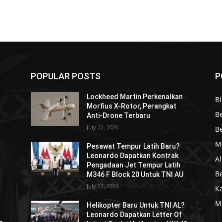
POPULAR POSTS
P
Lockheed Martin Perkenalkan
Bl
Morfius X-Rotor, Perangkat
Be
Anti-Drone Terbaru
July 22, 2026
Be
Mi
Pesawat Tempur Latih Baru?
Leonardo Dapatkan Kontrak
Al
Pengadaan Jet Tempur Latih
Be
M346 F Block 20 Untuk TNI AU
July 22, 2026
K
Mi
?
Helikopter Baru Untuk TNI AL?
Leonardo Dapatkan Letter Of