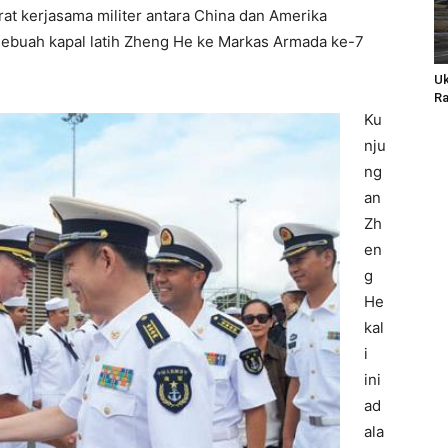
t kerjasama militer antara China dan Amerika
sebuah kapal latih Zheng He ke Markas Armada ke-7
Uk
Ra
Ku
nju
ng
an
Zh
en
g
He
kal
i
ini
ad
ala