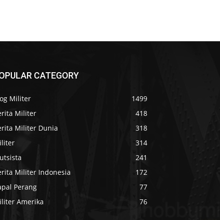
OPULAR CATEGORY
og Militer
1499
rita Militer
418
rita Militer Dunia
318
liter
314
utsista
241
rita Militer Indonesia
172
apal Perang
77
liter Amerika
76