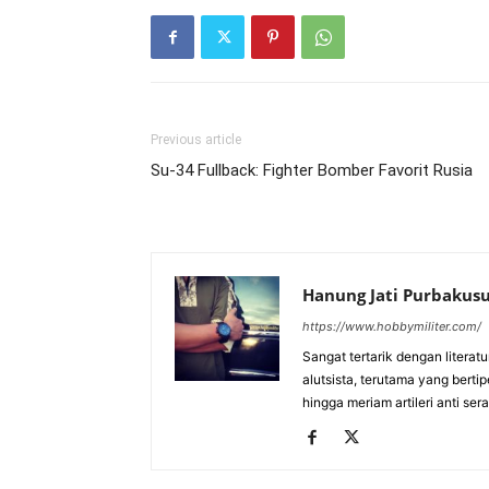
Previous article
Su-34 Fullback: Fighter Bomber Favorit Rusia
Hanung Jati Purbaku
https://www.hobbymiliter.com/
Sangat tertarik dengan literat
alutsista, terutama yang berti
hingga meriam artileri anti se