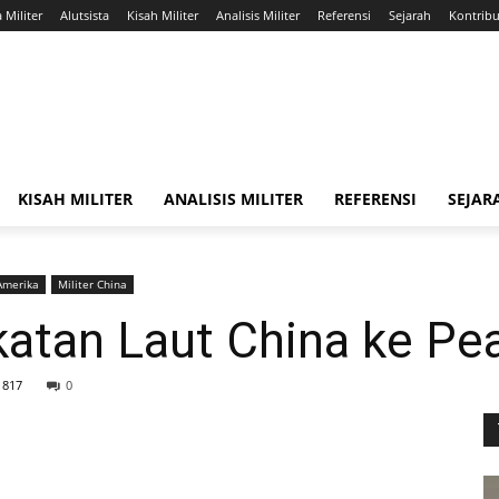
a Militer
Alutsista
Kisah Militer
Analisis Militer
Referensi
Sejarah
Kontribus
KISAH MILITER
ANALISIS MILITER
REFERENSI
SEJAR
 Amerika
Militer China
atan Laut China ke Pea
1817
0