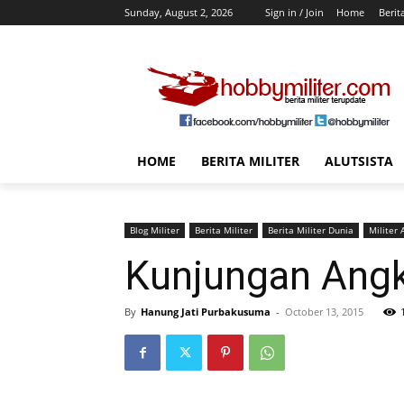
Sunday, August 2, 2026
Sign in / Join
Home
Berit
HOME
BERITA MILITER
ALUTSISTA
Blog Militer
Berita Militer
Berita Militer Dunia
Militer
Kunjungan Angk
By
Hanung Jati Purbakusuma
-
October 13, 2015