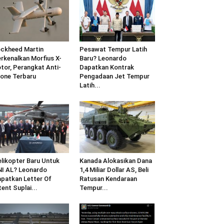
ckheed Martin
Pesawat Tempur Latih
rkenalkan Morfius X-
Baru? Leonardo
tor, Perangkat Anti-
Dapatkan Kontrak
one Terbaru
Pengadaan Jet Tempur
Latih...
likopter Baru Untuk
Kanada Alokasikan Dana
I AL? Leonardo
1,4 Miliar Dollar AS, Beli
patkan Letter Of
Ratusan Kendaraan
tent Suplai...
Tempur...