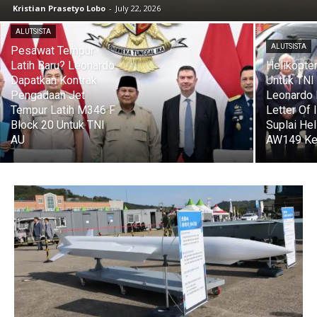
Kristian Prasetyo Lobo
-
July 22, 2026
ALUTSISTA
ALUTSISTA
Pesawat Tempur
Latih Baru? Leonardo
Helikopte
Dapatkan Kontrak
Untuk TNI
Pengadaan Jet
Leonardo 
Tempur Latih M346 F
Letter Of 
Block 20 Untuk TNI
Suplai Hel
AU
AW149 Ke