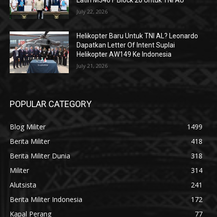
Latih M346 F Block 20 Untuk TNI AU
July 22, 2026
Helikopter Baru Untuk TNI AL? Leonardo
Dapatkan Letter Of Intent Suplai
Helikopter AW149 Ke Indonesia
July 21, 2026
POPULAR CATEGORY
Blog Militer
1499
Berita Militer
418
Berita Militer Dunia
318
Militer
314
Alutsista
241
Berita Militer Indonesia
172
Kapal Perang
77