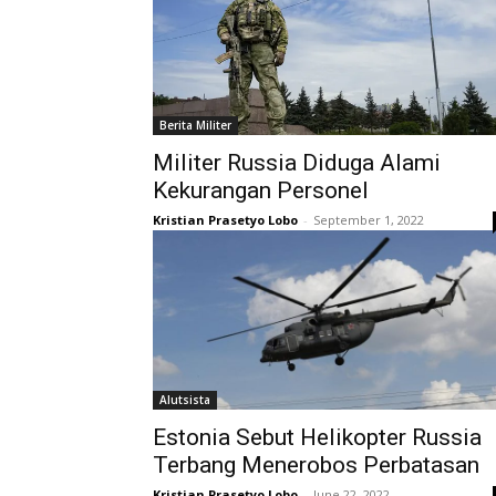
Berita Militer
Militer Russia Diduga Alami
Kekurangan Personel
Kristian Prasetyo Lobo
-
September 1, 2022
Alutsista
Estonia Sebut Helikopter Russia
Terbang Menerobos Perbatasan
Kristian Prasetyo Lobo
-
June 22, 2022