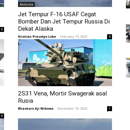
Alutsista
Jet Tempur F-16 USAF Cegat
Bomber Dan Jet Tempur Russia Di
Dekat Alaska
0
Kristian Prasetyo Lobo
-
February 15, 2023
0
2S31 Vena, Mortir Swagerak asal
Rusia
Bhaskoro Aji Wibowo
-
November 19, 2022
1
0