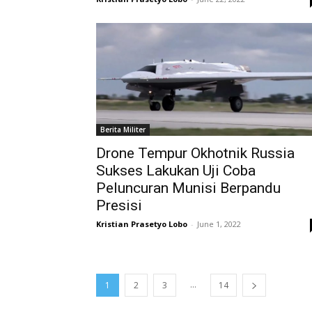
Berita Militer
Drone Tempur Okhotnik Russia
Sukses Lakukan Uji Coba
Peluncuran Munisi Berpandu
Presisi
Kristian Prasetyo Lobo
-
June 1, 2022
...
1
2
3
14