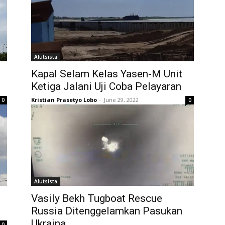
Alutsista
Kapal Selam Kelas Yasen-M Unit
Ketiga Jalani Uji Coba Pelayaran
Kristian Prasetyo Lobo
-
June 29, 2022
0
0
Alutsista
Vasily Bekh Tugboat Rescue
Russia Ditenggelamkan Pasukan
Ukraina
0