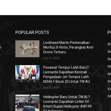
POPULAR POSTS
P
Lockheed Martin Perkenalkan
Bl
i-
Morfius X-Rotor, Perangkat Anti-
Be
Drone Terbaru
July 22, 2026
Be
Mi
Pesawat Tempur Latih Baru?
Leonardo Dapatkan Kontrak
Al
Pengadaan Jet Tempur Latih
Be
M346 F Block 20 Untuk TNI AU
July 22, 2026
K
Mi
Helikopter Baru Untuk TNI AL?
Leonardo Dapatkan Letter Of
Intent Suplai Helikopter AW149