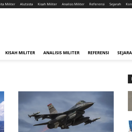
ita Militer
Alutsista
Kisah Militer
Analisis Militer
Referensi
Sejarah
Kont
KISAH MILITER
ANALISIS MILITER
REFERENSI
SEJAR