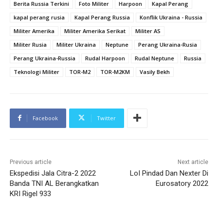
Berita Russia Terkini
Foto Militer
Harpoon
Kapal Perang
kapal perang rusia
Kapal Perang Russia
Konflik Ukraina - Russia
Militer Amerika
Militer Amerika Serikat
Militer AS
Militer Rusia
Militer Ukraina
Neptune
Perang Ukraina-Rusia
Perang Ukraina-Russia
Rudal Harpoon
Rudal Neptune
Russia
Teknologi Militer
TOR-M2
TOR-M2KM
Vasily Bekh
Facebook
Twitter
Previous article
Next article
Ekspedisi Jala Citra-2 2022
LoI Pindad Dan Nexter Di
Banda TNI AL Berangkatkan
Eurosatory 2022
KRI Rigel 933