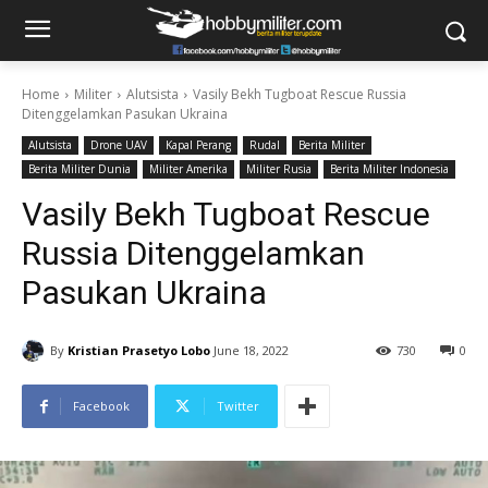
Home
Militer
Alutsista
Vasily Bekh Tugboat Rescue Russia
Ditenggelamkan Pasukan Ukraina
Alutsista
Drone UAV
Kapal Perang
Rudal
Berita Militer
Berita Militer Dunia
Militer Amerika
Militer Rusia
Berita Militer Indonesia
Vasily Bekh Tugboat Rescue
Russia Ditenggelamkan
Pasukan Ukraina
By
Kristian Prasetyo Lobo
June 18, 2022
730
0
Facebook
Twitter