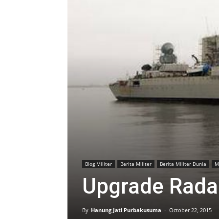
Blog Militer
Berita Militer
Berita Militer Dunia
M
Upgrade Radar
By
Hanung Jati Purbakusuma
-
October 22, 2015