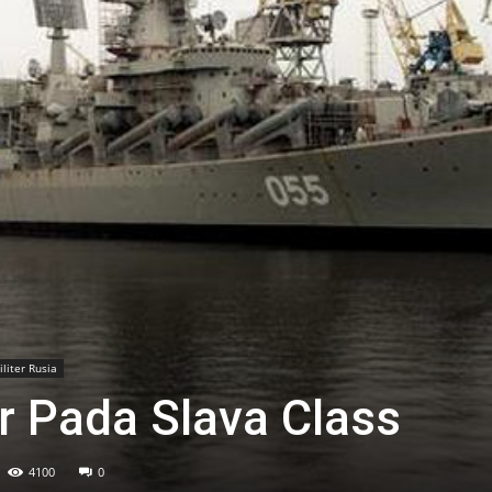
iliter Rusia
 Pada Slava Class
4100
0