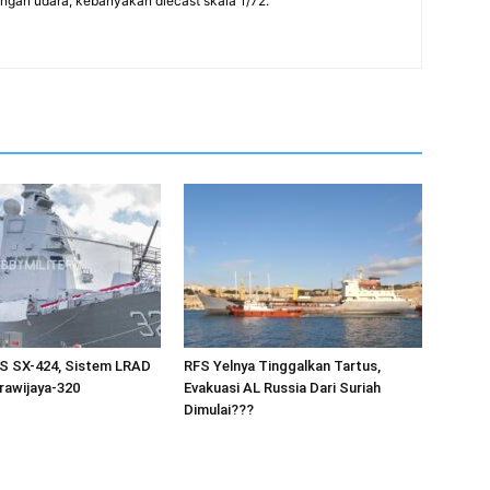
rangan udara, kebanyakan diecast skala 1/72.
 SX-424, Sistem LRAD
RFS Yelnya Tinggalkan Tartus,
rawijaya-320
Evakuasi AL Russia Dari Suriah
Dimulai???