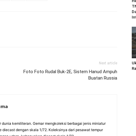
He
TN
Da
In
Uk
Next article
Ra
Foto Foto Rudal Buk-2E, Sistem Hanud Ampuh
Buatan Russia
suma
ur dunia kemiliteran. Gemar mengkoleksi berbagai jenis miniatur
pe diecast dengan skala 1/72. Koleksinya dari pesawat tempur