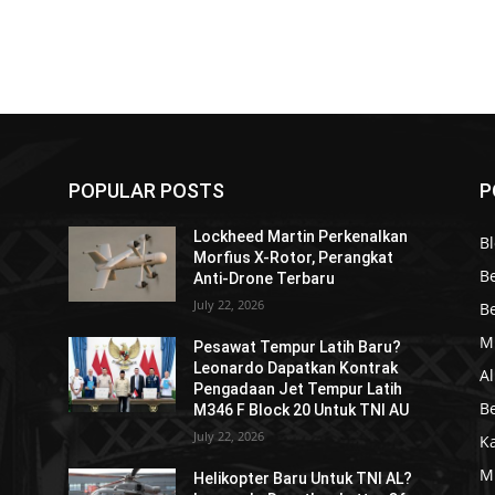
POPULAR POSTS
P
Lockheed Martin Perkenalkan
Bl
Morfius X-Rotor, Perangkat
Be
Anti-Drone Terbaru
July 22, 2026
Be
Mi
Pesawat Tempur Latih Baru?
Leonardo Dapatkan Kontrak
Al
Pengadaan Jet Tempur Latih
Be
M346 F Block 20 Untuk TNI AU
July 22, 2026
K
Mi
?
Helikopter Baru Untuk TNI AL?