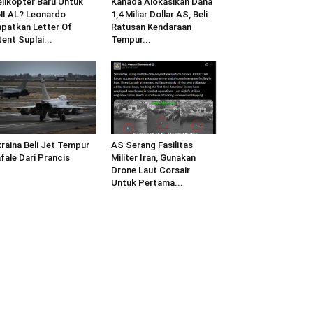
likopter Baru Untuk
Kanada Alokasikan Dana
I AL? Leonardo
1,4 Miliar Dollar AS, Beli
patkan Letter Of
Ratusan Kendaraan
tent Suplai...
Tempur...
raina Beli Jet Tempur
AS Serang Fasilitas
fale Dari Prancis
Militer Iran, Gunakan
Drone Laut Corsair
Untuk Pertama...