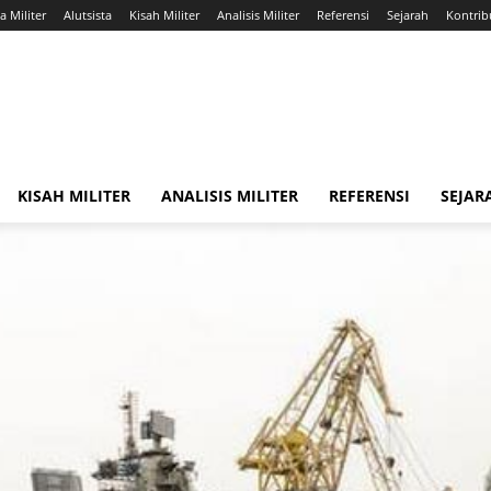
a Militer
Alutsista
Kisah Militer
Analisis Militer
Referensi
Sejarah
Kontribu
KISAH MILITER
ANALISIS MILITER
REFERENSI
SEJAR