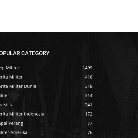
OPULAR CATEGORY
og Militer
1499
rita Militer
418
rita Militer Dunia
318
liter
314
utsista
241
rita Militer Indonesia
172
apal Perang
77
liter Amerika
76