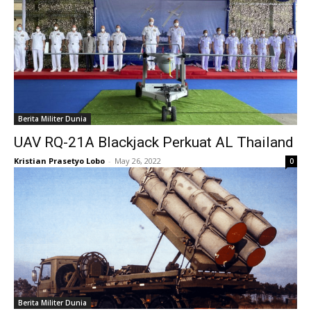
Berita Militer Dunia
UAV RQ-21A Blackjack Perkuat AL Thailand
Kristian Prasetyo Lobo
-
May 26, 2022
0
Berita Militer Dunia