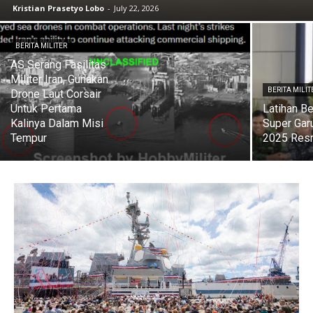
Kristian Prasetyo Lobo
-
July 22, 2026
BERITA MILITER
AS Serang Fasilitas
Militer Iran, Gunakan
BERITA MILIT
Drone Laut Corsair
Untuk Pertama
Latihan B
Kalinya Dalam Misi
Super Gar
Tempur
2025 Resm