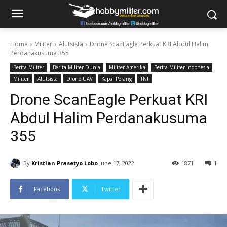
Home
Militer
Alutsista
Drone ScanEagle Perkuat KRI Abdul Halim
Perdanakusuma 355
Berita Militer
Berita Militer Dunia
Militer Amerika
Berita Militer Indonesia
Militer
Alutsista
Drone UAV
Kapal Perang
TNI
Drone ScanEagle Perkuat KRI
Abdul Halim Perdanakusuma
355
By
Kristian Prasetyo Lobo
June 17, 2022
1871
1
Facebook
Twitter