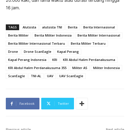
20.000 kaki, dan lama waktu atau durasi terbang hingga
16 jam.
TAGS
Alutsista
alutsista TNI
Berita
Berita Internasional
Berita Militer
Berita Militer Indonesia
Berita Militer Internasional
Berita Militer Internasional Terbaru
Berita Militer Terbaru
Drone
Drone ScanEagle
Kapal Perang
Kapal Perang Indonesia
KRI
KRI Abdul Halim Perdanakusuma
KRI Abdul Halim Perdanakusuma 355
Militer AS
Militer Indonesia
ScanEagle
TNI-AL
UAV
UAV ScanEagle
Facebook
Twitter
Previous article
Next article