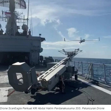
Drone ScanEagle Perkuat KRI Abdul Halim Perdanakusuma 355. Peluncuran Drone