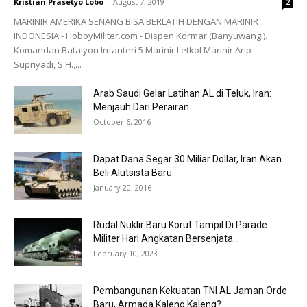
Kristian Prasetyo Lobo
-
August 7, 2019
2
MARINIR AMERIKA SENANG BISA BERLATIH DENGAN MARINIR
INDONESIA - HobbyMiliter.com - Dispen Kormar (Banyuwangi).
Komandan Batalyon Infanteri 5 Marinir Letkol Marinir Arip
Supriyadi, S.H.,...
Arab Saudi Gelar Latihan AL di Teluk, Iran:
Menjauh Dari Perairan...
October 6, 2016
Dapat Dana Segar 30 Miliar Dollar, Iran Akan
Beli Alutsista Baru
January 20, 2016
Rudal Nuklir Baru Korut Tampil Di Parade
Militer Hari Angkatan Bersenjata...
February 10, 2023
Pembangunan Kekuatan TNI AL Jaman Orde
Baru, Armada Kaleng Kaleng?