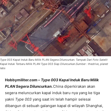
Type 003 Kapal Induk Baru Milik PLAN Segera Diluncurkan. Tampak Dari Foto Satelit
Kapal Induk Terbaru Milik PLAN Type 003 Siap Diluncurkan.Sumber : thedrive, planet
labs
Hobbymiliter.com –
Type 003 Kapal Induk Baru Milik
PLAN Segera Diluncurkan
.
China diperkirakan akan
segera meluncurkan kapal induk baru nya yang ke tiga
yakni
Type 003
yang saat ini telah hampir selesai
dibangun di sebuah galangan kapal di wilayah Shanghai,