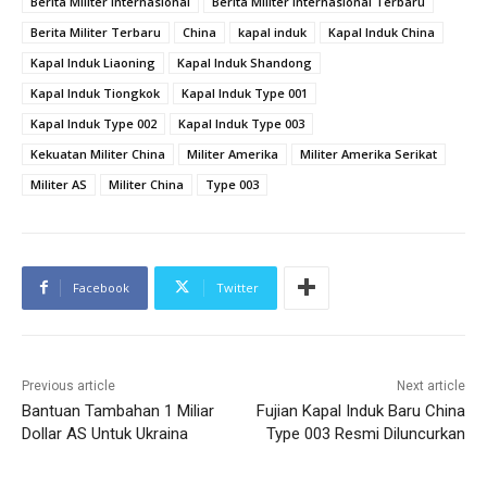
Berita Militer Internasional
Berita Militer Internasional Terbaru
Berita Militer Terbaru
China
kapal induk
Kapal Induk China
Kapal Induk Liaoning
Kapal Induk Shandong
Kapal Induk Tiongkok
Kapal Induk Type 001
Kapal Induk Type 002
Kapal Induk Type 003
Kekuatan Militer China
Militer Amerika
Militer Amerika Serikat
Militer AS
Militer China
Type 003
Facebook
Twitter
Previous article
Next article
Bantuan Tambahan 1 Miliar
Fujian Kapal Induk Baru China
Dollar AS Untuk Ukraina
Type 003 Resmi Diluncurkan