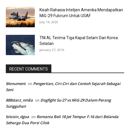
Kisah Rahasia Intelijen Amerika Mendapatkan
MiG-29 Fulcrum Untuk USAF
July 14, 2020
TNI AL Terima Tiga Kapal Selam Dari Korea
Selatan
January 27, 2016
RECENT COMMENTS
Monument
Pengertian, Ciri-Ciri dan Contoh Sejarah Sebagai
on
Seni
888starz_nmEa
Dogfight Su-27 vs MiG-29 Dalam Perang
on
Sungguhan
bitcoin_dgoa
Romania Beli 18 Jet Tempur F-16 dari Belanda
on
Seharga Dua Porsi Cilok