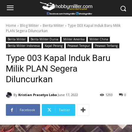
Home
Blog Militer
Berita Militer
Type 003 Kapal Induk Baru Milik
PLAN Segera Diluncurkan
Berita Militer
Berita Militer Dunia
Militer Amerika
Militer China
Berita Militer Indonesia
Kapal Perang
Pesawat Tempur
Pesawat Terbang
Type 003 Kapal Induk Baru
Milik PLAN Segera
Diluncurkan
By
Kristian Prasetyo Lobo
June 17, 2022
1293
0
Facebook
Twitter