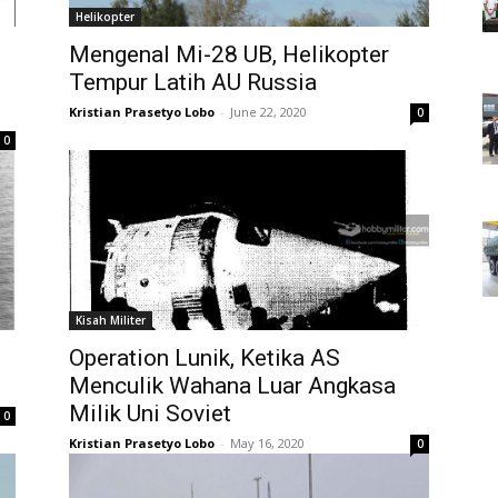
Helikopter
Mengenal Mi-28 UB, Helikopter
Tempur Latih AU Russia
Kristian Prasetyo Lobo
-
June 22, 2020
0
0
Kisah Militer
Operation Lunik, Ketika AS
Menculik Wahana Luar Angkasa
Milik Uni Soviet
0
Kristian Prasetyo Lobo
-
May 16, 2020
0