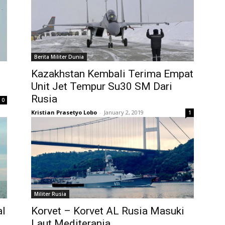
Berita Militer Dunia
Kazakhstan Kembali Terima Empat
Unit Jet Tempur Su30 SM Dari
Rusia
0
Kristian Prasetyo Lobo
-
January 2, 2019
1
Militer Rusia
al
Korvet – Korvet AL Rusia Masuki
Laut Mediterania