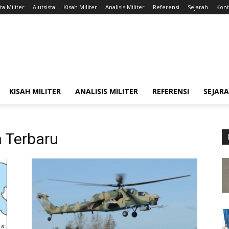
ta Militer
Alutsista
Kisah Militer
Analisis Militer
Referensi
Sejarah
Kont
KISAH MILITER
ANALISIS MILITER
REFERENSI
SEJAR
a Terbaru