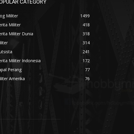
OPULAR CATEGORY
og Militer
1499
rita Militer
418
rita Militer Dunia
318
liter
314
utsista
241
rita Militer Indonesia
172
apal Perang
77
liter Amerika
76