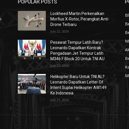
POPULAR POSTS
P
Lockheed Martin Perkenalkan
Bl
i-
Morfius X-Rotor, Perangkat Anti-
Be
Drone Terbaru
July 22, 2026
Be
Mi
Pesawat Tempur Latih Baru?
Leonardo Dapatkan Kontrak
Al
Pengadaan Jet Tempur Latih
Be
M346 F Block 20 Untuk TNI AU
July 22, 2026
K
Mi
Helikopter Baru Untuk TNI AL?
Leonardo Dapatkan Letter Of
Intent Suplai Helikopter AW149
Ke Indonesia
July 21, 2026