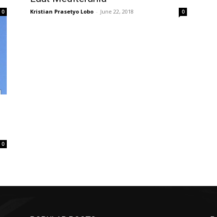
Kristian Prasetyo Lobo
-
June 22, 2018
0
0
0