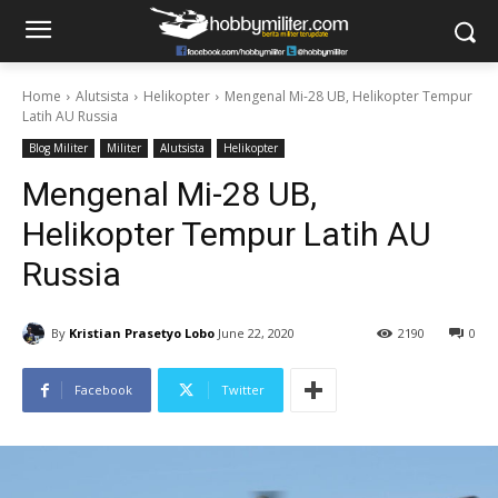
Home
Alutsista
Helikopter
Mengenal Mi-28 UB, Helikopter Tempur
Latih AU Russia
Blog Militer
Militer
Alutsista
Helikopter
Mengenal Mi-28 UB,
Helikopter Tempur Latih AU
Russia
By
Kristian Prasetyo Lobo
June 22, 2020
2190
0
Facebook
Twitter