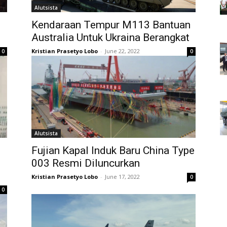
Alutsista
Kendaraan Tempur M113 Bantuan
Australia Untuk Ukraina Berangkat
Kristian Prasetyo Lobo
-
June 22, 2022
0
0
Alutsista
Fujian Kapal Induk Baru China Type
003 Resmi Diluncurkan
Kristian Prasetyo Lobo
-
June 17, 2022
0
0