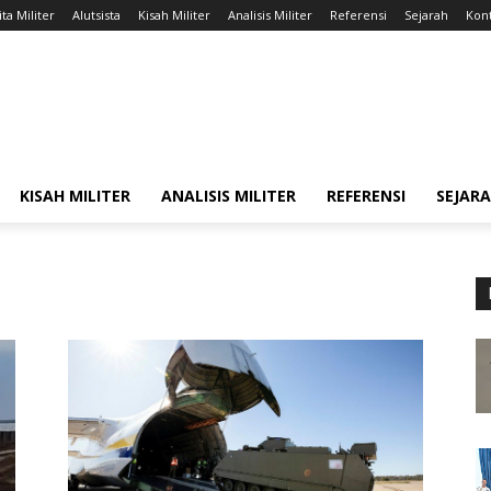
ta Militer
Alutsista
Kisah Militer
Analisis Militer
Referensi
Sejarah
Kont
KISAH MILITER
ANALISIS MILITER
REFERENSI
SEJAR