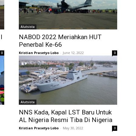
Alutsista
I
NABOD 2022 Meriahkan HUT
Penerbal Ke-66
Kristian Prasetyo Lobo
-
June 12, 2022
0
0
Alutsista
NNS Kada, Kapal LST Baru Untuk
AL Nigeria Resmi Tiba Di Nigeria
Kristian Prasetyo Lobo
-
May 30, 2022
0