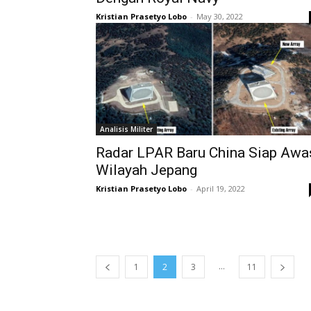
Kristian Prasetyo Lobo
-
May 30, 2022
Analisis Militer
Radar LPAR Baru China Siap Awa
Wilayah Jepang
Kristian Prasetyo Lobo
-
April 19, 2022
...
1
2
3
11