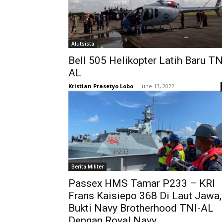
Alutsista
Bell 505 Helikopter Latih Baru TN
AL
Kristian Prasetyo Lobo
-
June 13, 2022
Berita Militer
Passex HMS Tamar P233 – KRI
Frans Kaisiepo 368 Di Laut Jawa,
Bukti Navy Brotherhood TNI-AL
Dengan Royal Navy