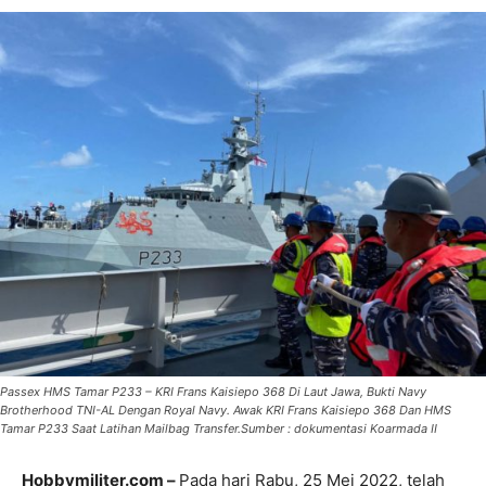
Passex HMS Tamar P233 – KRI Frans Kaisiepo 368 Di Laut Jawa, Bukti Navy
Brotherhood TNI-AL Dengan Royal Navy. Awak KRI Frans Kaisiepo 368 Dan HMS
Tamar P233 Saat Latihan Mailbag Transfer.Sumber : dokumentasi Koarmada II
Hobbymiliter.com –
Pada hari Rabu, 25 Mei 2022, telah