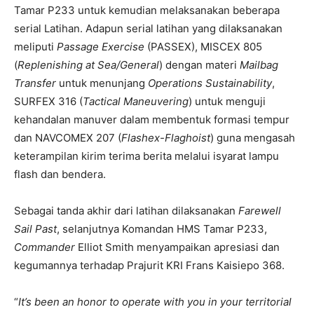
Tamar P233 untuk kemudian melaksanakan beberapa
serial Latihan. Adapun serial latihan yang dilaksanakan
meliputi
Passage Exercise
(PASSEX), MISCEX 805
(
Replenishing at Sea/General
) dengan materi
Mailbag
Transfer
untuk menunjang
Operations Sustainability
,
SURFEX 316 (
Tactical Maneuvering
) untuk menguji
kehandalan manuver dalam membentuk formasi tempur
dan NAVCOMEX 207 (
Flashex-Flaghoist
) guna mengasah
keterampilan kirim terima berita melalui isyarat lampu
flash dan bendera.
Sebagai tanda akhir dari latihan dilaksanakan
Farewell
Sail Past
, selanjutnya Komandan HMS Tamar P233,
Commander
Elliot Smith menyampaikan apresiasi dan
kegumannya terhadap Prajurit KRI Frans Kaisiepo 368.
“
It’s been an honor to operate with you in your territorial