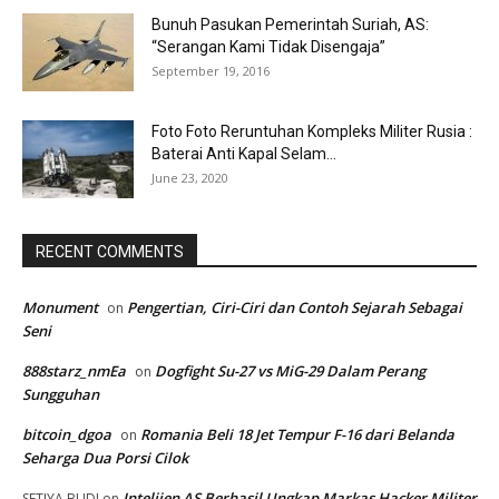
Bunuh Pasukan Pemerintah Suriah, AS:
“Serangan Kami Tidak Disengaja”
September 19, 2016
Foto Foto Reruntuhan Kompleks Militer Rusia :
Baterai Anti Kapal Selam...
June 23, 2020
RECENT COMMENTS
Monument
Pengertian, Ciri-Ciri dan Contoh Sejarah Sebagai
on
Seni
888starz_nmEa
Dogfight Su-27 vs MiG-29 Dalam Perang
on
Sungguhan
bitcoin_dgoa
Romania Beli 18 Jet Tempur F-16 dari Belanda
on
Seharga Dua Porsi Cilok
Intelijen AS Berhasil Ungkap Markas Hacker Militer
SETIYA BUDI
on