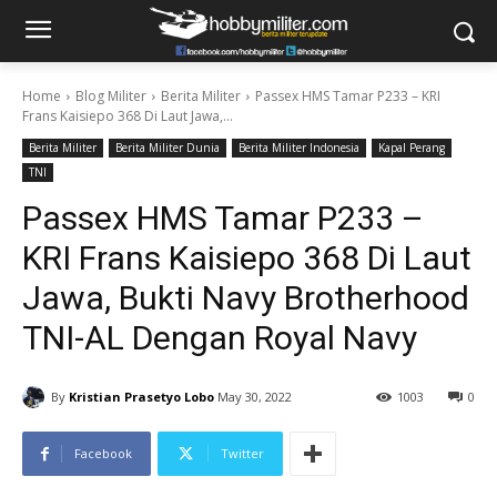
Home
Blog Militer
Berita Militer
Passex HMS Tamar P233 – KRI
Frans Kaisiepo 368 Di Laut Jawa,...
Berita Militer
Berita Militer Dunia
Berita Militer Indonesia
Kapal Perang
TNI
Passex HMS Tamar P233 –
KRI Frans Kaisiepo 368 Di Laut
Jawa, Bukti Navy Brotherhood
TNI-AL Dengan Royal Navy
By
Kristian Prasetyo Lobo
May 30, 2022
1003
0
Facebook
Twitter