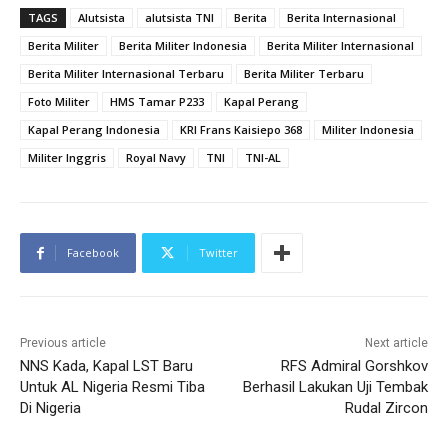
TAGS
Alutsista
alutsista TNI
Berita
Berita Internasional
Berita Militer
Berita Militer Indonesia
Berita Militer Internasional
Berita Militer Internasional Terbaru
Berita Militer Terbaru
Foto Militer
HMS Tamar P233
Kapal Perang
Kapal Perang Indonesia
KRI Frans Kaisiepo 368
Militer Indonesia
Militer Inggris
Royal Navy
TNI
TNI-AL
Facebook
Twitter
Previous article
Next article
NNS Kada, Kapal LST Baru
RFS Admiral Gorshkov
Untuk AL Nigeria Resmi Tiba
Berhasil Lakukan Uji Tembak
Di Nigeria
Rudal Zircon