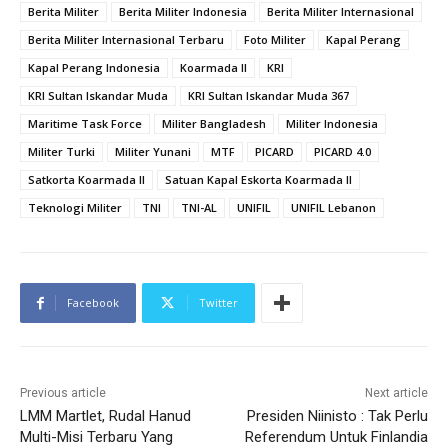
Berita Militer
Berita Militer Indonesia
Berita Militer Internasional
Berita Militer Internasional Terbaru
Foto Militer
Kapal Perang
Kapal Perang Indonesia
Koarmada II
KRI
KRI Sultan Iskandar Muda
KRI Sultan Iskandar Muda 367
Maritime Task Force
Militer Bangladesh
Militer Indonesia
Militer Turki
Militer Yunani
MTF
PICARD
PICARD 4.0
Satkorta Koarmada II
Satuan Kapal Eskorta Koarmada II
Teknologi Militer
TNI
TNI-AL
UNIFIL
UNIFIL Lebanon
Facebook
Twitter
Previous article
Next article
LMM Martlet, Rudal Hanud
Presiden Niinisto : Tak Perlu
Multi-Misi Terbaru Yang
Referendum Untuk Finlandia