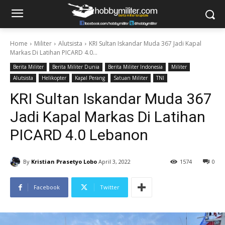
Home
Militer
Alutsista
KRI Sultan Iskandar Muda 367 Jadi Kapal
Markas Di Latihan PICARD 4.0...
Berita Militer
Berita Militer Dunia
Berita Militer Indonesia
Militer
Alutsista
Helikopter
Kapal Perang
Satuan Militer
TNI
KRI Sultan Iskandar Muda 367
Jadi Kapal Markas Di Latihan
PICARD 4.0 Lebanon
By
Kristian Prasetyo Lobo
April 3, 2022
1574
0
Facebook
Twitter