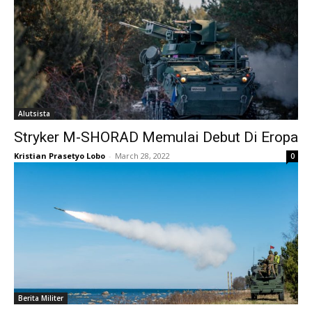
Alutsista
Stryker M-SHORAD Memulai Debut Di Eropa
Kristian Prasetyo Lobo
-
March 28, 2022
0
Berita Militer