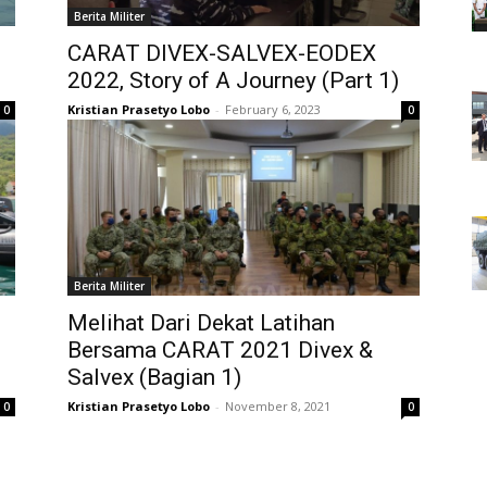
Berita Militer
CARAT DIVEX-SALVEX-EODEX
2022, Story of A Journey (Part 1)
Kristian Prasetyo Lobo
-
February 6, 2023
0
0
Berita Militer
Melihat Dari Dekat Latihan
Bersama CARAT 2021 Divex &
Salvex (Bagian 1)
Kristian Prasetyo Lobo
-
November 8, 2021
0
0