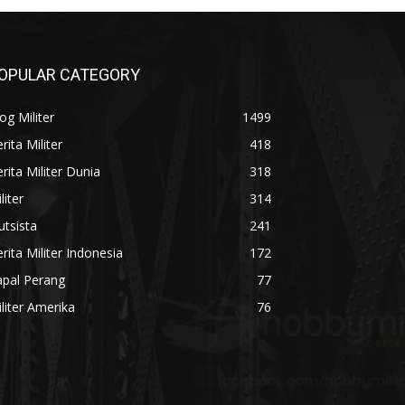
OPULAR CATEGORY
og Militer
1499
rita Militer
418
rita Militer Dunia
318
liter
314
utsista
241
rita Militer Indonesia
172
apal Perang
77
liter Amerika
76