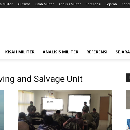
a Militer
Alutsista
Kisah Militer
Analisis Militer
Referensi
Sejarah
Kontr
KISAH MILITER
ANALISIS MILITER
REFERENSI
SEJAR
ving and Salvage Unit