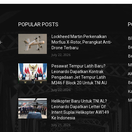
POPULAR POSTS
P
Lockheed Martin Perkenalkan
Bl
i-
Morfius X-Rotor, Perangkat Anti-
Be
Drone Terbaru
July 22, 2026
Be
Mi
Pesawat Tempur Latih Baru?
Leonardo Dapatkan Kontrak
Al
Pengadaan Jet Tempur Latih
Be
M346 F Block 20 Untuk TNI AU
July 22, 2026
K
Mi
Helikopter Baru Untuk TNI AL?
Leonardo Dapatkan Letter Of
Intent Suplai Helikopter AW149
Ke Indonesia
July 21, 2026