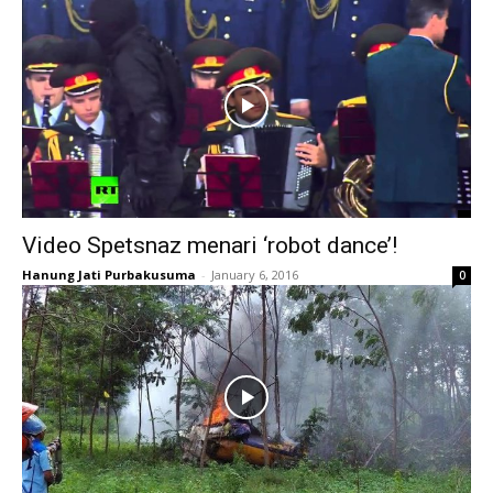
Video Spetsnaz menari ‘robot dance’!
Hanung Jati Purbakusuma
-
January 6, 2016
0