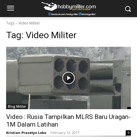
Tags
Video Militer
Tag:
Video Militer
Blog Militer
Video : Rusia Tampilkan MLRS Baru Uragan-
1M Dalam Latihan
Kristian Prasetyo Lobo
-
February 13, 2017
0