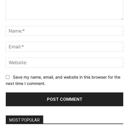
Comment:
Na
Ema
Web
Save my name, email, and website in this browser for the
next time I comment.
MOST POPULAR