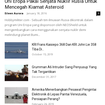
Uni Eropa Pakai Senjata Nuklir Rusia Untuk
Mencegah Kiamat Asteroid
Eileen Aurora
-
January 18, 2016
0
Hobbymiliter.com - Sebuah tim ilmuwan Rusia dikontrak dalam
program Uni Eropa yang disponsori oleh NEOShield untuk
mengembangkan cara menggunakan senjata nuklir demi
melindungi planet Bumi...
KRI Frans Kaisiepo 368 Dan KRI John Lie 358
Tiba Di...
October 15, 2019
Grumman A6 Intruder Sang Penyusup Yang
Tak Tergantikan
December 31, 2017
Amerika Menerbangkan Pesawat Pengintai
Elektronik di Lepas Pantai Venezuela,
Persiapan Perang?
February 26, 2019