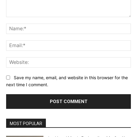
Comment:
Na
Ema
Web
Save my name, email, and website in this browser for the
next time I comment.
MOST POPULAR