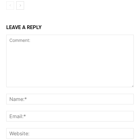
LEAVE A REPLY
Comment:
Na
Ema
Web