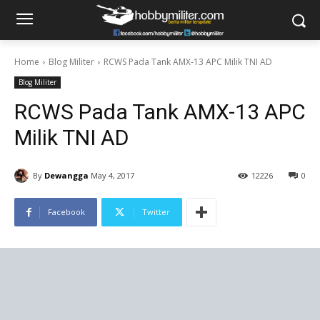
Home
Blog Militer
RCWS Pada Tank AMX-13 APC Milik TNI AD
Blog Militer
RCWS Pada Tank AMX-13 APC
Milik TNI AD
By
Dewangga
May 4, 2017
12226
0
Facebook
Twitter