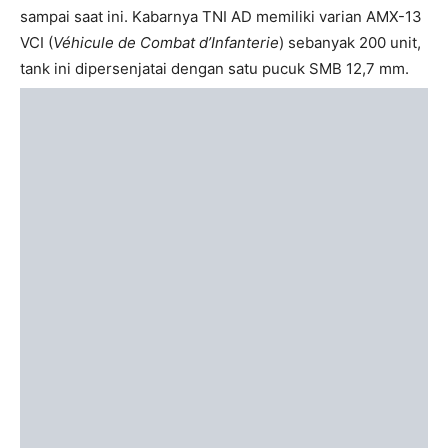
sampai saat ini. Kabarnya TNI AD memiliki varian AMX-13
VCI (
Véhicule de Combat d’Infanterie
) sebanyak 200 unit,
tank ini dipersenjatai dengan satu pucuk SMB 12,7 mm.