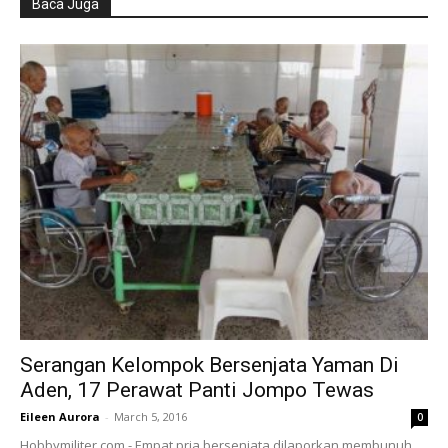
Baca Juga
Serangan Kelompok Bersenjata Yaman Di
Aden, 17 Perawat Panti Jompo Tewas
Eileen Aurora
-
March 5, 2016
0
Hobbymiliter.com - Empat pria bersenjata dilaporkan membunuh