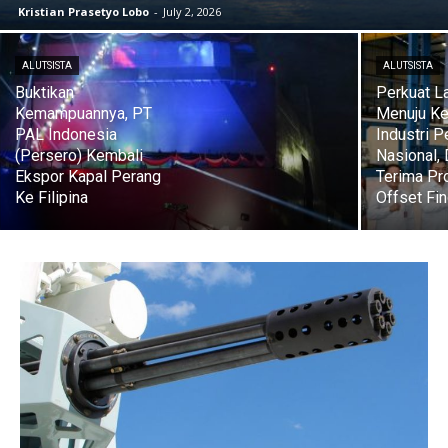
Kristian Prasetyo Lobo
-
July 2, 2026
ALUTSISTA
ALUTSISTA
Buktikan
Perkuat L
Kemampuannya, PT
Menuju Ke
PAL Indonesia
Industri P
(Persero) Kembali
Nasional,
Ekspor Kapal Perang
Terima Pr
Ke Filipina
Offset Fin