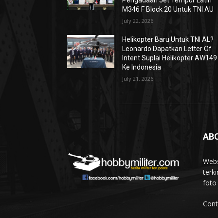
Pengadaan Jet Tempur Latih
M346 F Block 20 Untuk TNI AU
July 22, 2026
Helikopter Baru Untuk TNI AL?
Leonardo Dapatkan Letter Of
Intent Suplai Helikopter AW149
Ke Indonesia
July 21, 2026
AB
Webs
terki
foto
Cont