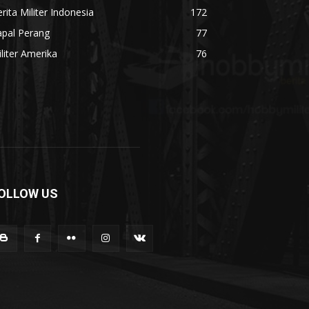
rita Militer Indonesia
172
apal Perang
77
liter Amerika
76
OLLOW US