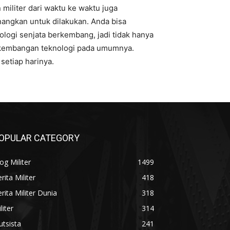
iliter dari waktu ke waktu juga
ngkan untuk dilakukan. Anda bisa
logi senjata berkembang, jadi tidak hanya
rkembangan teknologi pada umumnya.
setiap harinya.
OPULAR CATEGORY
og Militer
1499
rita Militer
418
rita Militer Dunia
318
liter
314
utsista
241