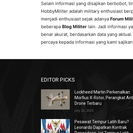
Selain informasi yang disajikan berbobot, tim
HobbyMiliter adalah military enthusiast b
menjadi enthusiast sejak adanya
Forum Mili
beberapa
Blog Militer
lain. Jadi informasi 
benar akurat, berdasarkan data yang aktual
percaya kepada informasi yang kami sajikan
EDITOR PICKS
Lockheed Martin Perkenalkan
Morfius X-Rotor, Perangkat Ant
Drone Terbaru
July 22, 2026
Pesawat Tempur Latih Baru?
Leonardo Dapatkan Kontrak