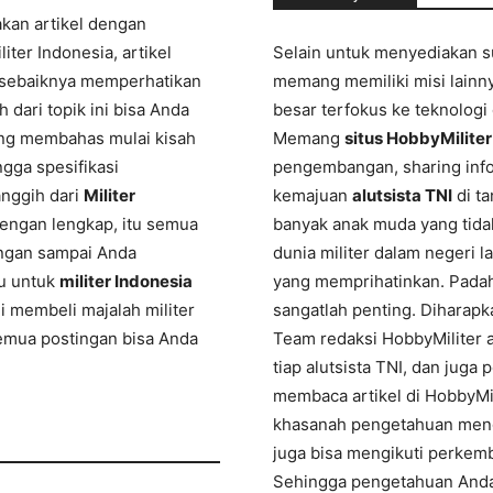
akan artikel dengan
liter Indonesia, artikel
Selain untuk menyediakan su
a sebaiknya memperhatikan
memang memiliki misi lainny
 dari topik ini bisa Anda
besar terfokus ke teknologi d
 yang membahas mulai kisah
Memang
situs HobbyMiliter
ingga spesifikasi
pengembangan, sharing info
nggih dari
Militer
kemajuan
alutsista TNI
di t
dengan lengkap, itu semua
banyak anak muda yang tida
ngan sampai Anda
dunia militer dalam negeri 
tu untuk
militer Indonesia
yang memprihatinkan. Padaha
gi membeli majalah militer
sangatlah penting. Diharap
emua postingan bisa Anda
Team redaksi HobbyMiliter 
tiap alutsista TNI, dan juga
membaca artikel di HobbyMi
khasanah pengetahuan me
juga bisa mengikuti perkem
Sehingga pengetahuan Anda 