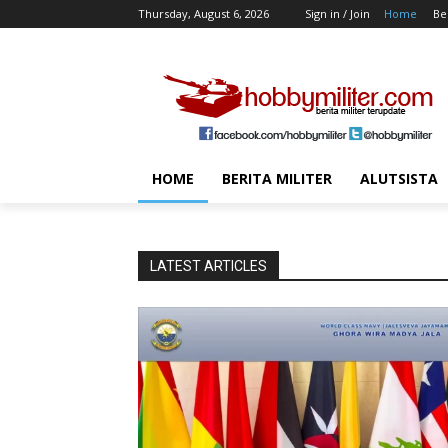
Thursday, August 6, 2026
Sign in / Join
Home
Ber
HOME
BERITA MILITER
ALUTSISTA
LATEST ARTICLES