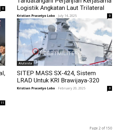
Tandatangani Perjanjian Kerjasama
Logistik Angkatan Laut Trilateral
0
Kristian Prasetyo Lobo
-
July 14, 2025
0
Alutsista
l,
SITEP MASS SX-424, Sistem
LRAD Untuk KRI Brawijaya-320
Kristian Prasetyo Lobo
-
February 20, 2025
0
11
Page 2 of 150