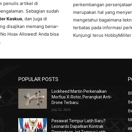
 penulis artikel di
perkembangan persenjataan m
erpengalaman. Sebagian sudah
merupakan hal yang menyena
ter Kaskus
, dan juga di
mengetahui bagaimana tekno
yang disajikan memang benar-
terbatas pada informasi pe
. No Hoax Allowed! Anda bisa
Kunjungi terus HobbyMiliter 
.
POPULAR POSTS
P
Lockheed Martin Perkenalkan
Bl
i-
Morfius X-Rotor, Perangkat Anti-
Be
Drone Terbaru
July 22, 2026
Be
Mi
Pesawat Tempur Latih Baru?
Leonardo Dapatkan Kontrak
Al