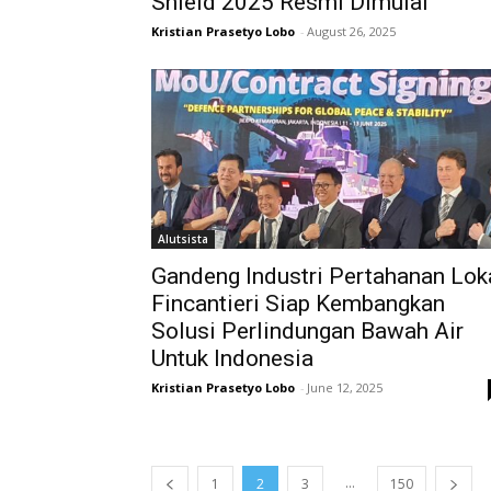
Shield 2025 Resmi Dimulai
Kristian Prasetyo Lobo
-
August 26, 2025
Alutsista
Gandeng Industri Pertahanan Loka
Fincantieri Siap Kembangkan
Solusi Perlindungan Bawah Air
Untuk Indonesia
Kristian Prasetyo Lobo
-
June 12, 2025
...
1
2
3
150