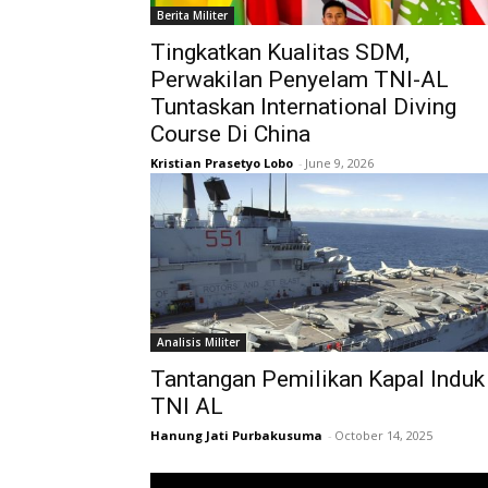
Berita Militer
Tingkatkan Kualitas SDM,
Perwakilan Penyelam TNI-AL
Tuntaskan International Diving
Course Di China
Kristian Prasetyo Lobo
-
June 9, 2026
Analisis Militer
Tantangan Pemilikan Kapal Induk
TNI AL
Hanung Jati Purbakusuma
-
October 14, 2025