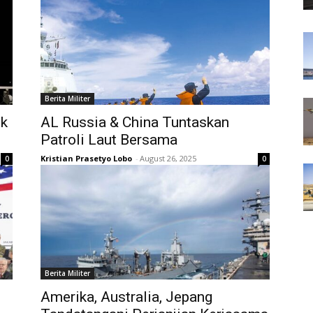
Berita Militer
ok
AL Russia & China Tuntaskan
Patroli Laut Bersama
Kristian Prasetyo Lobo
-
August 26, 2025
0
0
Berita Militer
Amerika, Australia, Jepang