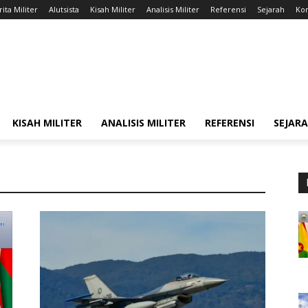
ita Militer
Alutsista
Kisah Militer
Analisis Militer
Referensi
Sejarah
Kon
KISAH MILITER
ANALISIS MILITER
REFERENSI
SEJAR