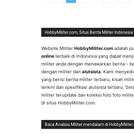
HobbyMiliter.com, Situs Berita Militer Indonesia
Website Militer
HobbyMiliter.com
adalah p
online
terbaik di Indonesia yang dapat men
militer anda dengan menawarkan berita – be
dengan militer dan
alutsista
. Kami menyediak
yang berisi berita militer terbaru, kisah milite
terkini dan spesifikasi alutsista terbaru. Sel
militer terupdate dan koleksi foto foto milit
di situs HobbyMiliter.com.
Baca Analisis Militer mendalam di HobbyMilite