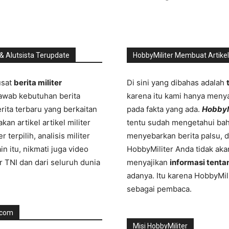
 & Alutsista Terupdate
HobbyMiliter Membuat Artike
usat
berita militer
Di sini yang dibahas adalah
jawab kebutuhan berita
karena itu kami hanya menyaj
rita terbaru yang berkaitan
pada fakta yang ada.
HobbyMi
an artikel artikel militer
tentu sudah mengetahui bah
r terpilih, analisis militer
menyebarkan berita palsu, d
ain itu, nikmati juga video
HobbyMiliter Anda tidak ak
er TNI dan dari seluruh dunia
menyajikan
informasi tentan
adanya. Itu karena HobbyMi
sebagai pembaca.
r.com
Misi HobbyMiliter