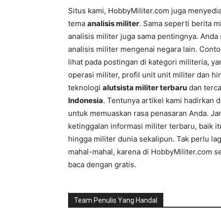
Situs kami, HobbyMiliter.com juga menyedi
tema
analisis militer
. Sama seperti berita mi
analisis militer juga sama pentingnya. And
analisis militer mengenai negara lain. Contoh
lihat pada postingan di kategori militeria,
operasi militer, profil unit unit militer dan h
teknologi
alutsista militer terbaru
dan terca
Indonesia
. Tentunya artikel kami hadirkan 
untuk memuaskan rasa penasaran Anda. Ja
ketinggalan informasi militer terbaru, baik i
hingga militer dunia sekalipun. Tak perlu la
mahal-mahal, karena di HobbyMiliter.com s
baca dengan gratis.
Team Penulis Yang Handal