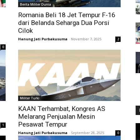
Berita Militer Dunia
Romania Beli 18 Jet Tempur F-16
dari Belanda Seharga Dua Porsi
Cilok
Hanung Jati Purbakusuma
-
November 7, 2025
2
0
Militer Turki
KAAN Terhambat, Kongres AS
Melarang Penjualan Mesin
Pesawat Tempur
1
Hanung Jati Purbakusuma
-
September 28, 2025
0