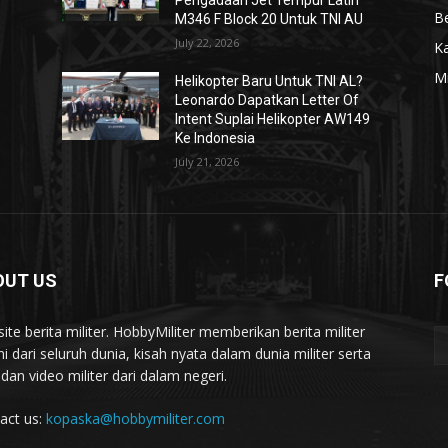
Pengadaan Jet Tempur Latih
Be
M346 F Block 20 Untuk TNI AU
July 22, 2026
K
Mi
Helikopter Baru Untuk TNI AL?
Leonardo Dapatkan Letter Of
Intent Suplai Helikopter AW149
Ke Indonesia
July 21, 2026
OUT US
F
ite berita militer. HobbyMiliter memberikan berita militer
ni dari seluruh dunia, kisah nyata dalam dunia militer serta
 dan video militer dari dalam negeri.
act us:
kopaska@hobbymiliter.com