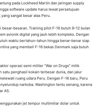
antung pada Lockheed Martin dan jaringan supply
 hingga software update harus lewat persetujuan
k yang sangat besar atas Peru.
isi besar-besaran. Training pilot F-16 butuh 9–12 bulan
stem avionik digital yang jauh lebih kompleks. Dengan
—butuh waktu bertahun-tahun hingga benar-benar siap
entina yang membeli F-16 bekas Denmark saja butuh
ktor operasi semi militer “War on Drugs” milik
 satu penghasil kokain terbesar dunia, dan jalur
melewati ruang udara Peru. Dengan F-16 baru, Peru
penyelundup narkoba. Washington tentu senang, karena
ar AS.
menggunakan jet tempur multimiliar dolar untuk