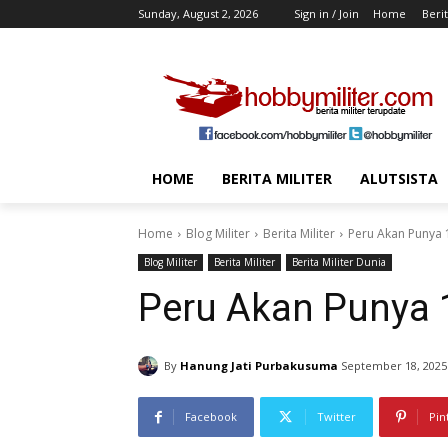
Sunday, August 2, 2026
Sign in / Join
Home
Berit
HOME
BERITA MILITER
ALUTSISTA
Home
Blog Militer
Berita Militer
Peru Akan Punya 1
Blog Militer
Berita Militer
Berita Militer Dunia
Peru Akan Punya 1
By
Hanung Jati Purbakusuma
September 18, 2025
Facebook
Twitter
Pin