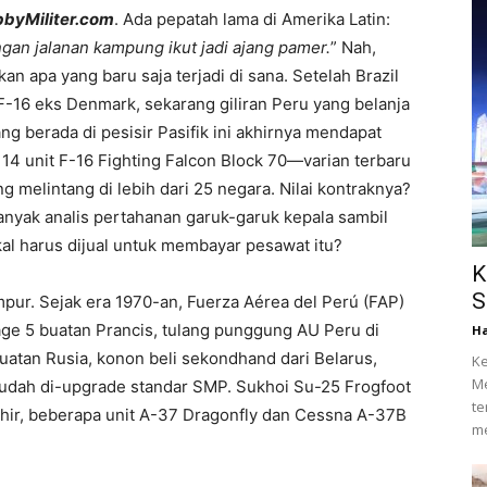
bbyMiliter.com
. Ada pepatah lama di Amerika Latin:
ngan jalanan kampung ikut jadi ajang pamer.
” Nah,
 apa yang baru saja terjadi di sana. Setelah Brazil
i F-16 eks Denmark, sekarang giliran Peru yang belanja
g berada di pesisir Pasifik ini akhirnya mendapat
14 unit F-16 Fighting Falcon Block 70—varian terbaru
g melintang di lebih dari 25 negara. Nilai kontraknya?
banyak analis pertahanan garuk-garuk kepala sambil
al harus dijual untuk membayar pesawat itu?
K
S
pur. Sejak era 1970-an, Fuerza Aérea del Perú (FAP)
age 5 buatan Prancis, tulang punggung AU Peru di
Ha
uatan Rusia, konon beli sekondhand dari Belarus,
Ke
Me
sudah di-upgrade standar SMP. Sukhoi Su-25 Frogfoot
te
akhir, beberapa unit A-37 Dragonfly dan Cessna A-37B
me