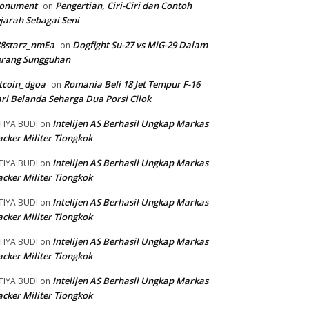
onument
Pengertian, Ciri-Ciri dan Contoh
on
jarah Sebagai Seni
88starz_nmEa
Dogfight Su-27 vs MiG-29 Dalam
on
erang Sungguhan
tcoin_dgoa
Romania Beli 18 Jet Tempur F-16
on
ri Belanda Seharga Dua Porsi Cilok
Intelijen AS Berhasil Ungkap Markas
TIYA BUDI
on
cker Militer Tiongkok
Intelijen AS Berhasil Ungkap Markas
TIYA BUDI
on
cker Militer Tiongkok
Intelijen AS Berhasil Ungkap Markas
TIYA BUDI
on
cker Militer Tiongkok
Intelijen AS Berhasil Ungkap Markas
TIYA BUDI
on
cker Militer Tiongkok
Intelijen AS Berhasil Ungkap Markas
TIYA BUDI
on
cker Militer Tiongkok