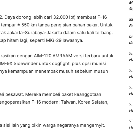
M
Se
 Daya dorong lebih dari 32.000 lbf, membuat F-16
8
s tempur ± 550 km tanpa pengisian bahan bakar. Untuk
P
jarak Jakarta–Surabaya-Jakarta dalam satu kali terbang.
bi
ap hitam lagi, seperti MiG-29 lawasnya.
da
SE
egrasikan dengan AIM-120 AMRAAM versi terbaru untuk
Ha
M-9X Sidewinder untuk dogfight, plus opsi munisi
SE
i punya kemampuan menembak musuh sebelum musuh
Ha
SE
Ha
beli pesawat. Mereka membeli paket keanggotaan
engoperasikan F-16 modern: Taiwan, Korea Selatan,
SE
Ha
SE
da sisi lain yang bikin warga negaranya mengernyit.
Ha