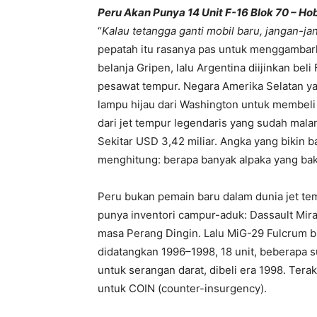
Peru Akan Punya 14 Unit F-16 Blok 70 – Ho
“
Kalau tetangga ganti mobil baru, jangan-ja
pepatah itu rasanya pas untuk menggambarkan
belanja Gripen, lalu Argentina diijinkan bel
pesawat tempur. Negara Amerika Selatan yan
lampu hijau dari Washington untuk membeli 
dari jet tempur legendaris yang sudah malan
Sekitar USD 3,42 miliar. Angka yang bikin 
menghitung: berapa banyak alpaka yang bak
Peru bukan pemain baru dalam dunia jet tem
punya inventori campur-aduk: Dassault Mir
masa Perang Dingin. Lalu MiG-29 Fulcrum b
didatangkan 1996–1998, 18 unit, beberapa 
untuk serangan darat, dibeli era 1998. Ter
untuk COIN (counter-insurgency).