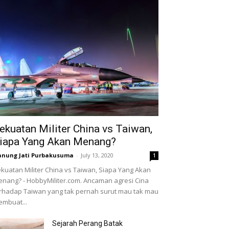
ekuatan Militer China vs Taiwan,
iapa Yang Akan Menang?
nung Jati Purbakusuma
-
July 13, 2020
1
kuatan Militer China vs Taiwan, Siapa Yang Akan
nang? - HobbyMiliter.com. Ancaman agresi Cina
rhadap Taiwan yang tak pernah surut mau tak mau
mbuat...
Sejarah Perang Batak