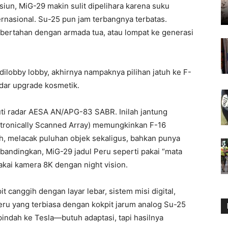
iun, MiG-29 makin sulit dipelihara karena suku
ernasional. Su-25 pun jam terbangnya terbatas.
 bertahan dengan armada tua, atau lompat ke generasi
 dilobby lobby, akhirnya nampaknya pilihan jatuh ke F-
adar upgrade kosmetik.
ti radar AESA AN/APG-83 SABR. Inilah jantung
ectronically Scanned Array) memungkinkan F-16
h, melacak puluhan objek sekaligus, bahkan punya
ibandingkan, MiG-29 jadul Peru seperti pakai “mata
kai kamera 8K dengan night vision.
 canggih dengan layar lebar, sistem misi digital,
Peru yang terbiasa dengan kokpit jarum analog Su-25
indah ke Tesla—butuh adaptasi, tapi hasilnya