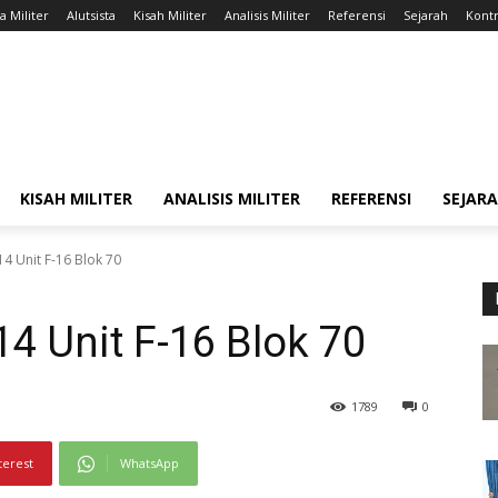
a Militer
Alutsista
Kisah Militer
Analisis Militer
Referensi
Sejarah
Kontr
KISAH MILITER
ANALISIS MILITER
REFERENSI
SEJAR
4 Unit F-16 Blok 70
4 Unit F-16 Blok 70
1789
0
terest
WhatsApp