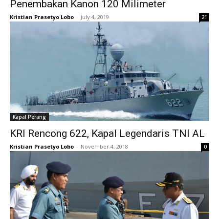
Penembakan Kanon 120 Milimeter
Kristian Prasetyo Lobo
-
July 4, 2019
21
Kapal Perang
KRI Rencong 622, Kapal Legendaris TNI AL
Kristian Prasetyo Lobo
-
November 4, 2018
0