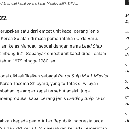
Ship dari kapal perang kelas Mandau milik TNI AL.
M
622
Se
upakan satu dari empat unit kapal perang jenis
8
P
i Korea Selatan di masa pemerintahan Orde Baru.
 dalam kelas Mandau, sesuai dengan nama
Lead Ship
bi
mbung 621. Sebanyak empat unit kapal dibeli dalam
da
 tahun 1979 hingga 1980-an.
SE
Ha
onal diklasiffikaikan sebagai
Patrol Ship Multi-Mission
SE
 Korea Tacoma Shipyard, yang terletak di wilayah
Ha
mbahan, galangan kapal tersebut adalah juga
SE
 memproduksi kapal perang jenis
Landing Ship Tank
Ha
SE
Ha
ahkan kepada pemerintah Republik Indonesia pada
 623 dan KRI Keris 624 diserahkan kepada pemerintah