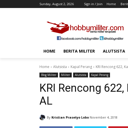
Sunday, August 2, 2026
Sign in / Join
Home
Berit
HOME
BERITA MILITER
ALUTSISTA
Home
Alutsista
Kapal Perang
KRI Rencong 622, Ka
Blog Militer
Militer
Alutsista
Kapal Perang
KRI Rencong 622, 
AL
By
Kristian Prasetyo Lobo
November 4, 2018