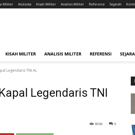
a Militer
Alutsista
Kisah Militer
Analisis Militer
Referensi
Sejarah
Kontr
KISAH MILITER
ANALISIS MILITER
REFERENSI
SEJAR
pal Legendaris TNI AL
Kapal Legendaris TNI
8046
0