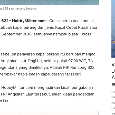
ng 622 saat sedang berlayar.
g 622 – HobbyMiliter.com –
Cuaca cerah dan kondisi
ebuah kapal perang dari jenis Kapal Cepat Rudal atau
, 11 September 2018, semuanya nampak biasa – biasa
 sebelum pelayaran kapal perang itu berubah menjadi
Angkatan Laut. Pagi itu, sekitar pukul 07.00 WIT, TNI
V
legendaris yang dimilikinya. Adalah KRI Rencong 622
U
membakar habis badan kapal perang tersebut.
A
Ei
i, HobbyMiliter.com menghadirkan kisah pengabdian
Ho
 TNI Angkatan Laut tersebut. Inilah kisah pengabdian
Ne
n Laut.
ke
HY
se