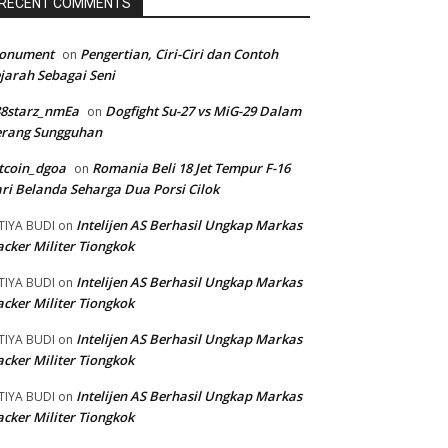
RECENT COMMENTS
onument
Pengertian, Ciri-Ciri dan Contoh
on
jarah Sebagai Seni
88starz_nmEa
Dogfight Su-27 vs MiG-29 Dalam
on
erang Sungguhan
tcoin_dgoa
Romania Beli 18 Jet Tempur F-16
on
ri Belanda Seharga Dua Porsi Cilok
Intelijen AS Berhasil Ungkap Markas
TIYA BUDI
on
cker Militer Tiongkok
Intelijen AS Berhasil Ungkap Markas
TIYA BUDI
on
cker Militer Tiongkok
Intelijen AS Berhasil Ungkap Markas
TIYA BUDI
on
cker Militer Tiongkok
Intelijen AS Berhasil Ungkap Markas
TIYA BUDI
on
cker Militer Tiongkok