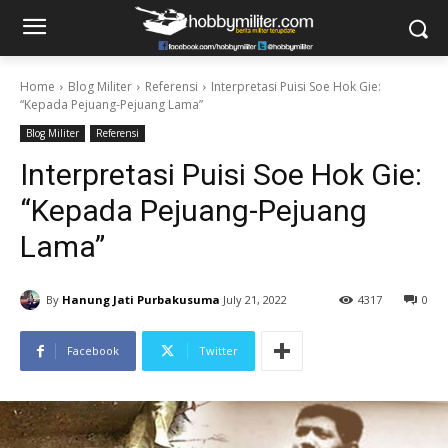
Home
Blog Militer
Referensi
Interpretasi Puisi Soe Hok Gie:
“Kepada Pejuang-Pejuang Lama”
Blog Militer
Referensi
Interpretasi Puisi Soe Hok Gie:
“Kepada Pejuang-Pejuang
Lama”
By
Hanung Jati Purbakusuma
July 21, 2022
4317
0
Facebook
Twitter