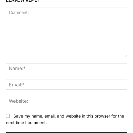
LEAVE A REPLY
Comment:
Na
Ema
Web
Save my name, email, and website in this browser for the
next time I comment.