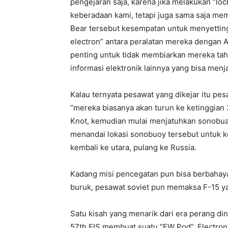
pengejaran saja, karena jika melakukan “l
keberadaan kami, tetapi juga sama saja me
Bear tersebut kesempatan untuk menyetti
electron” antara peralatan mereka dengan A
penting untuk tidak membiarkan mereka tahu
informasi elektronik lainnya yang bisa menja
Kalau ternyata pesawat yang dikejar itu pe
“mereka biasanya akan turun ke ketinggia
Knot, kemudian mulai menjatuhkan sonobua
menandai lokasi sonobuoy tersebut untuk ke
kembali ke utara, pulang ke Russia.
Kadang misi pencegatan pun bisa berbahaya.
buruk, pesawat soviet pun memaksa F-15 yan
Satu kisah yang menarik dari era perang din
57th FIS membuat suatu “EW Pod”. Electronic