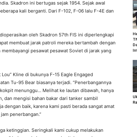
ndia. Skadron ini bertugas sejak 1954. Sejak awal
eberapa kali berganti. Dari F-102, F-06 lalu F-4E dan
He
dioperasikan oleh Skadron 57th FIS ini diperlengkapi
TN
apat membuat jarak patroli mereka bertambah dengan
Da
 membayangi pesawat pesawat Soviet di jarak yang
In
et Lou” Kline di bukunya F-15 Eagle Engaged
an Tu-95 Bear biasanya terjadi. “Penerbangannya
ikokpit menunggu… Melihat ke lautan dibawah, hanya
Uk
, dan mengisi bahan bakar dari tanker sambil
Ra
ja dengan baik, karena kami pasti berada sangat amat
6 jam penerbangan.”
ga ketinggian. Seringkali kami cukup melakukan