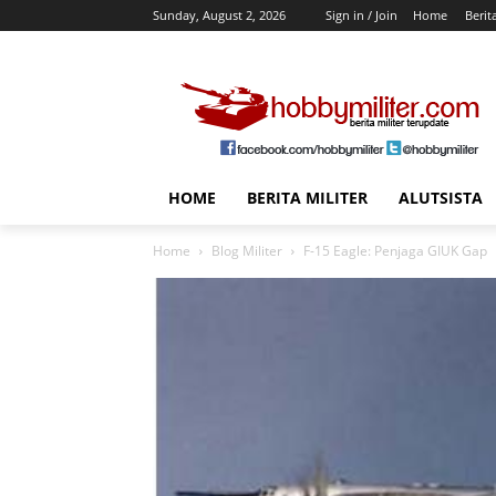
Sunday, August 2, 2026
Sign in / Join
Home
Berit
HOME
BERITA MILITER
ALUTSISTA
Home
Blog Militer
F-15 Eagle: Penjaga GIUK Gap