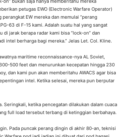
ock-on” bukan saja hanya memberitahu mereka
mberikan petugas EWO (Electronic Warfare Operator)
ng perangkat EW mereka dan memulai “perang
PG-63 di F-15 kami. Adalah suatu hal yang sangat
 di jarak berapa radar kami bisa “lock-on” dan
di intel berharga bagi mereka.” Jelas Let. Col. Kline.
sawatnya maritime reconnaissance-nya AL Soviet,
n 300-500 feet dan menurunkan kecepatan hingga 230
oy, dan kami pun akan memberitahu AWACS agar bisa
pentingan intel. Ketika selesai, mereka pun berputar
 Seringkali, ketika pencegatan dilakukan dalam cuaca
g full load tersebut terbang di ketinggian berbahaya.
gin. Pada puncak perang dingin di akhir 80-an, teknisi
 Warfare pod jadi jadian ini dibuat dari pod bagasi.