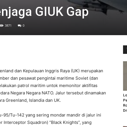
enjaga GIUK Gap
3871
0
eenland dan Kepulauan Inggris Raya (UK) merupakan
mber dan pesawat pengintai maritime Soviet (dan
lakukan patrol maritim untok memonitor aktifitas
dara Negara Negara NATO. Jalur tersebut dinamakan
Lo
ra Greenland, Islandia dan UK.
Pe
Ro
Dr
-95/Tu-142 yang sering mondar mandir di jalur ini
r Interceptor Squadron) “Black Knights”, yang