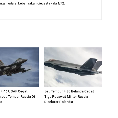
rangan udara, kebanyakan diecast skala 1/72.
 F-16 USAF Cegat
Jet Tempur F-35 Belanda Cegat
 Jet Tempur Russia Di
Tiga Pesawat Militer Russia
ka
Disekitar Polandia