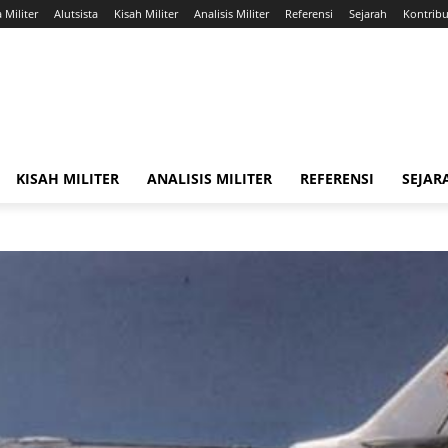
a Militer
Alutsista
Kisah Militer
Analisis Militer
Referensi
Sejarah
Kontribus
KISAH MILITER
ANALISIS MILITER
REFERENSI
SEJAR