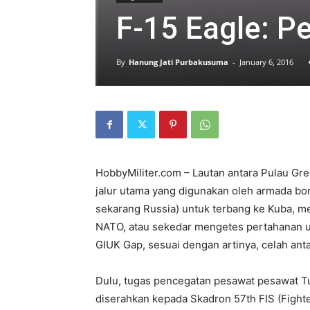
F-15 Eagle: P
By
Hanung Jati Purbakusuma
-
January 6, 2016
HobbyMiliter.com – Lautan antara Pulau Gr
jalur utama yang digunakan oleh armada bo
sekarang Russia) untuk terbang ke Kuba, me
NATO, atau sekedar mengetes pertahanan u
GIUK Gap, sesuai dengan artinya, celah anta
Dulu, tugas pencegatan pesawat pesawat Tu
diserahkan kepada Skadron 57th FIS (Fighte