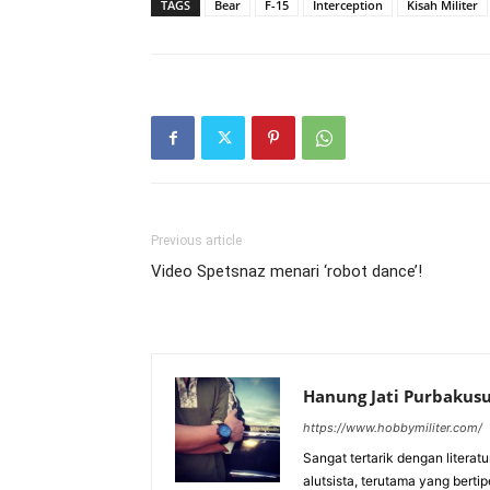
TAGS
Bear
F-15
Interception
Kisah Militer
Previous article
Video Spetsnaz menari ‘robot dance’!
Hanung Jati Purbaku
https://www.hobbymiliter.com/
Sangat tertarik dengan literat
alutsista, terutama yang berti