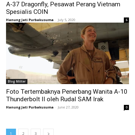
A-37 Dragonfly, Pesawat Perang Vietnam
Spesialis COIN
Hanung Jati Purbakusuma
-
July 5, 2020
6
Blog Militer
Foto Tertembaknya Penerbang Wanita A-10
Thunderbolt II oleh Rudal SAM Irak
Hanung Jati Purbakusuma
-
June 27, 2020
0
1
2
3