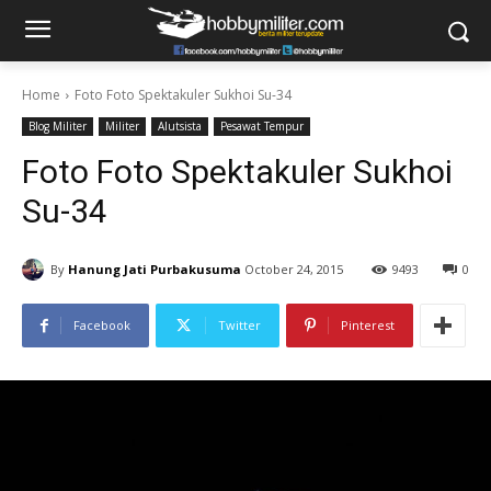
Home
Foto Foto Spektakuler Sukhoi Su-34
Blog Militer
Militer
Alutsista
Pesawat Tempur
Foto Foto Spektakuler Sukhoi
Su-34
By
Hanung Jati Purbakusuma
October 24, 2015
9493
0
Facebook
Twitter
Pinterest