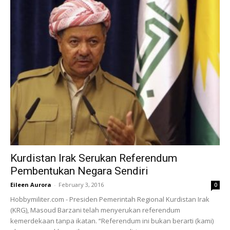
Kurdistan Irak Serukan Referendum
Pembentukan Negara Sendiri
Eileen Aurora
-
February 3, 2016
0
Hobbymiliter.com - Presiden Pemerintah Regional Kurdistan Irak
(KRG), Masoud Barzani telah menyerukan referendum
kemerdekaan tanpa ikatan. “Referendum ini bukan berarti (kami)