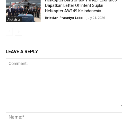
Helikopter Baru Untuk TNI AL? Leonardo
Dapatkan Letter Of Intent Suplai
Helikopter AW149 Ke Indonesia
Kristian Prasetyo Lobo
-
July 21, 2026
Alutsista
LEAVE A REPLY
Comment:
Na