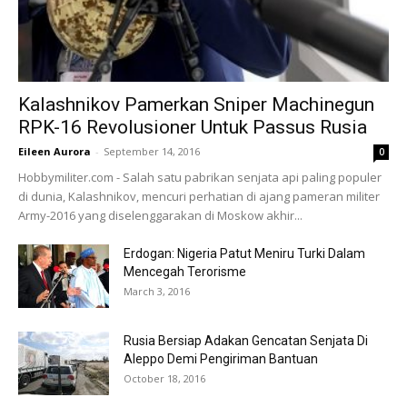
Kalashnikov Pamerkan Sniper Machinegun
RPK-16 Revolusioner Untuk Passus Rusia
Eileen Aurora
-
September 14, 2016
0
Hobbymiliter.com - Salah satu pabrikan senjata api paling populer
di dunia, Kalashnikov, mencuri perhatian di ajang pameran militer
Army-2016 yang diselenggarakan di Moskow akhir...
Erdogan: Nigeria Patut Meniru Turki Dalam
Mencegah Terorisme
March 3, 2016
Rusia Bersiap Adakan Gencatan Senjata Di
Aleppo Demi Pengiriman Bantuan
October 18, 2016