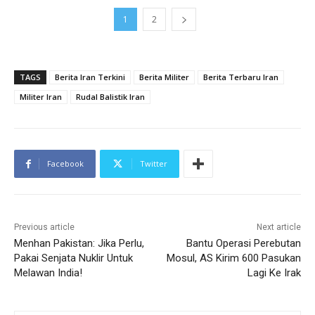
1
2
TAGS
Berita Iran Terkini
Berita Militer
Berita Terbaru Iran
Militer Iran
Rudal Balistik Iran
Facebook
Twitter
Previous article
Next article
Menhan Pakistan: Jika Perlu,
Bantu Operasi Perebutan
Pakai Senjata Nuklir Untuk
Mosul, AS Kirim 600 Pasukan
Melawan India!
Lagi Ke Irak