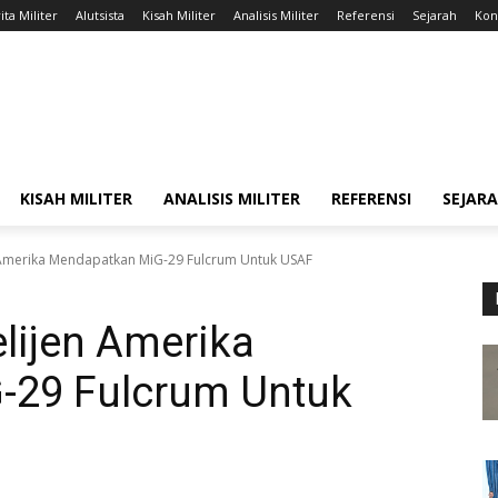
ita Militer
Alutsista
Kisah Militer
Analisis Militer
Referensi
Sejarah
Kont
KISAH MILITER
ANALISIS MILITER
REFERENSI
SEJAR
n Amerika Mendapatkan MiG-29 Fulcrum Untuk USAF
elijen Amerika
-29 Fulcrum Untuk