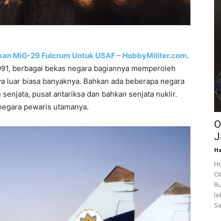
tkan MiG-29 Fulcrum Untuk USAF – HobbyMiliter.com
.
 1991, berbagai bekas negara bagiannya memperoleh
a luar biasa banyaknya. Bahkan ada beberapa negara
senjata, pusat antariksa dan bahkan senjata nuklir.
 negara pewaris utamanya.
O
J
Ha
Ho
Ob
Ru
le
Se