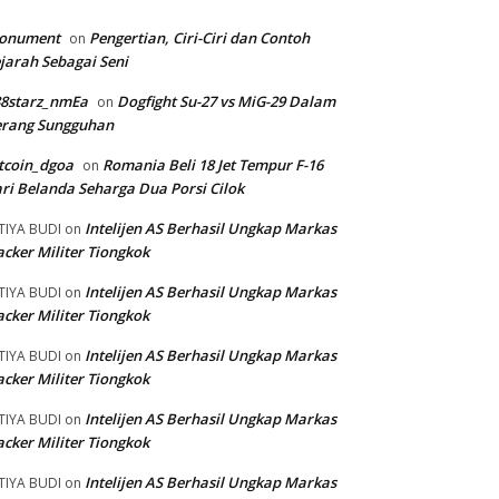
onument
Pengertian, Ciri-Ciri dan Contoh
on
jarah Sebagai Seni
88starz_nmEa
Dogfight Su-27 vs MiG-29 Dalam
on
erang Sungguhan
tcoin_dgoa
Romania Beli 18 Jet Tempur F-16
on
ri Belanda Seharga Dua Porsi Cilok
Intelijen AS Berhasil Ungkap Markas
TIYA BUDI
on
cker Militer Tiongkok
Intelijen AS Berhasil Ungkap Markas
TIYA BUDI
on
cker Militer Tiongkok
Intelijen AS Berhasil Ungkap Markas
TIYA BUDI
on
cker Militer Tiongkok
Intelijen AS Berhasil Ungkap Markas
TIYA BUDI
on
cker Militer Tiongkok
Intelijen AS Berhasil Ungkap Markas
TIYA BUDI
on