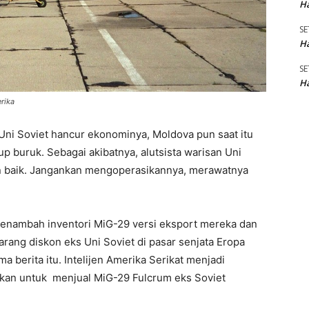
Ha
SE
Ha
SE
Ha
rika
Uni Soviet hancur ekonominya, Moldova pun saat itu
 buruk. Sebagai akibatnya, alutsista warisan Uni
an baik. Jangankan mengoperasikannya, merawatnya
k menambah inventori MiG-29 versi eksport mereka dan
rang diskon eks Uni Soviet di pasar senjata Eropa
a berita itu. Intelijen Amerika Serikat menjadi
kan untuk menjual MiG-29 Fulcrum eks Soviet