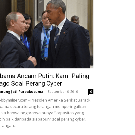
bama Ancam Putin: Kami Paling
ago Soal Perang Cyber
nung Jati Purbakusuma
-
September 6, 2016
0
bbymiliter.com - Presiden Amerika Serikat Barack
ama secara terang-terangan memperingatkan
sia bahwa negaranya punya “kapasitas yang
bih baik daripada siapapun” soal perang cyber.
rangan...