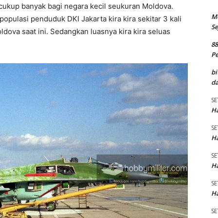
cukup banyak bagi negara kecil seukuran Moldova.
M
ulasi penduduk DKI Jakarta kira kira sekitar 3 kali
Se
ldova saat ini. Sedangkan luasnya kira kira seluas
8
P
bi
da
SE
Ha
SE
Ha
SE
Ha
SE
Ha
SE