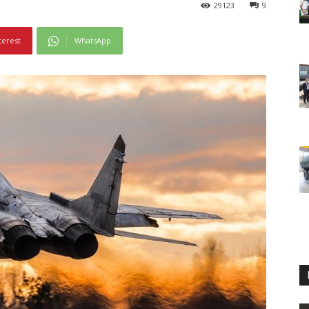
29123
9
terest
WhatsApp