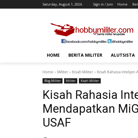
Saturday, August 1, 2026
Sign in / Join
Home
Ber
HOME
BERITA MILITER
ALUTSISTA
Home
Militer
Kisah Militer
Kisah Rahasia Intelije
Blog Militer
Militer
Kisah Militer
Kisah Rahasia Int
Mendapatkan MiG
USAF